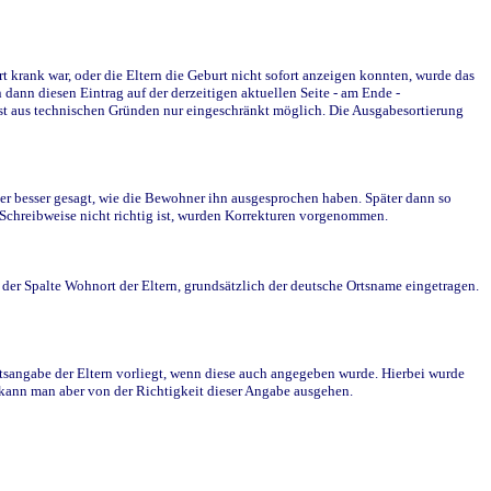
krank war, oder die Eltern die Geburt nicht sofort anzeigen konnten, wurde das
ann diesen Eintrag auf der derzeitigen aktuellen Seite - am Ende -
st aus technischen Gründen nur eingeschränkt möglich. Die Ausgabesortierung
r besser gesagt, wie die Bewohner ihn ausgesprochen haben. Später dann so
e Schreibweise nicht richtig ist, wurden Korrekturen vorgenommen.
r Spalte Wohnort der Eltern, grundsätzlich der deutsche Ortsname eingetragen.
rtsangabe der Eltern vorliegt, wenn diese auch angegeben wurde. Hierbei wurde
d kann man aber von der Richtigkeit dieser Angabe ausgehen.