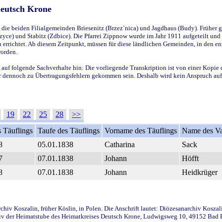
Deutsch Krone
ie beiden Filialgemeinden Briesenitz (Brzez`nica) und Jagdhaus (Budy). Früher g
yce) und Stabitz (Zdbice). Die Pfarrei Zippnow wurde im Jahr 1911 aufgeteilt und e
en errichtet. Ab diesem Zeitpunkt, müssen für diese ländlichen Gemeinden, in den
worden.
 auf folgende Sachverhalte hin: Die vorliegende Transkription ist von einer Kopie 
aber dennoch zu Übertragungsfehlern gekommen sein. Deshalb wird kein Anspruch auf 
19
22
25
28
>>
 Täuflings
Taufe des Täuflings
Vorname des Täuflings
Name des Va
8
05.01.1838
Catharina
Sack
7
07.01.1838
Johann
Höfft
8
07.01.1838
Johann
Heidkrüger
iv Koszalin, früher Köslin, in Polen. Die Anschrift lautet: Diözesanarchiv Koszal
v der Heimatstube des Heimatkreises Deutsch Krone, Ludwigsweg 10, 49152 Bad Ess