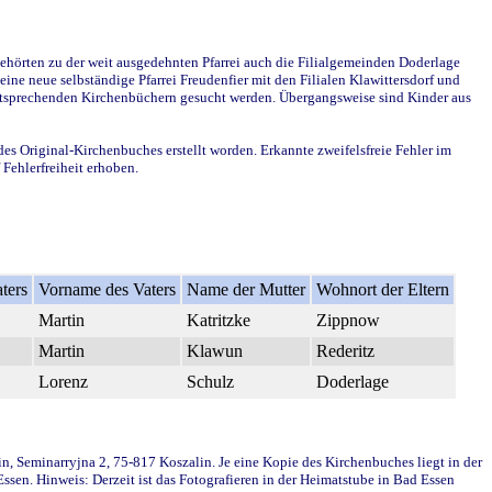
ehörten zu der weit ausgedehnten Pfarrei auch die Filialgemeinden Doderlage
ine neue selbständige Pfarrei Freudenfier mit den Filialen Klawittersdorf und
 entsprechenden Kirchenbüchern gesucht werden. Übergangsweise sind Kinder aus
des Original-Kirchenbuches erstellt worden. Erkannte zweifelsfreie Fehler im
Fehlerfreiheit erhoben.
ters
Vorname des Vaters
Name der Mutter
Wohnort der Eltern
Martin
Katritzke
Zippnow
Martin
Klawun
Rederitz
Lorenz
Schulz
Doderlage
in, Seminarryjna 2, 75-817 Koszalin. Je eine Kopie des Kirchenbuches liegt in der
en. Hinweis: Derzeit ist das Fotografieren in der Heimatstube in Bad Essen