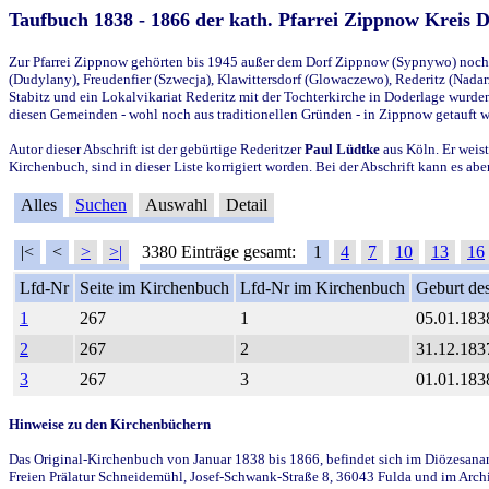
Taufbuch 1838 - 1866 der kath. Pfarrei Zippnow Kreis 
Zur Pfarrei Zippnow gehörten bis 1945 außer dem Dorf Zippnow (Sypnywo) noch d
(Dudylany), Freudenfier (Szwecja), Klawittersdorf (Glowaczewo), Rederitz (Nadarz
Stabitz und ein Lokalvikariat Rederitz mit der Tochterkirche in Doderlage wurd
diesen Gemeinden - wohl noch aus traditionellen Gründen - in Zippnow getauft 
Autor dieser Abschrift ist der gebürtige Rederitzer
Paul Lüdtke
aus Köln. Er weist
Kirchenbuch, sind in dieser Liste korrigiert worden. Bei der Abschrift kann es 
Alles
Suchen
Auswahl
Detail
|<
<
>
>|
3380 Einträge gesamt:
1
4
7
10
13
16
Lfd-Nr
Seite im Kirchenbuch
Lfd-Nr im Kirchenbuch
Geburt des
1
267
1
05.01.183
2
267
2
31.12.183
3
267
3
01.01.183
Hinweise zu den Kirchenbüchern
Das Original-Kirchenbuch von Januar 1838 bis 1866, befindet sich im Diözesanarch
Freien Prälatur Schneidemühl, Josef-Schwank-Straße 8, 36043 Fulda und im Archi