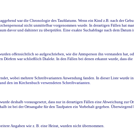
ggebend war die Chronologie des Taufdatums. Wenn ein Kind z.B. nach der Geburt 
rchenpersonal nicht unmittelbar vorgenommen wurde. In derartigen Fällen hat man d
raum davor und dahinter zu überprüfen. Eine exakte Suchabfrage nach dem Datum i
den offensichtlich so aufgeschrieben, wie die Amtsperson ihn verstanden hat, ode
n Dörfern war schließlich Dialekt. In den Fällen bei denen erkannt wurde, dass di
t, wobei mehrere Schreibvarianten Anwendung fanden. In dieser Liste wurde in de
n und den im Kirchenbuch verwendeten Schreibvarianten.
wurde deshalb vorausgesetzt, dass nur in derartigen Fällen eine Abweichung zur O
eshalb ist bei der Ortsangabe für den Taufpaten ein Vorbehalt gegeben. Überwiegen
weitere Angaben wie z. B. eine Heirat, wurden nicht übernommen.