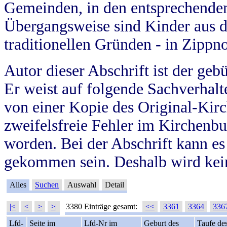
Gemeinden, in den entsprechende
Übergangsweise sind Kinder aus 
traditionellen Gründen - in Zippn
Autor dieser Abschrift ist der geb
Er weist auf folgende Sachverhalte
von einer Kopie des Original-Kirc
zweifelsfreie Fehler im Kirchenbuc
worden. Bei der Abschrift kann e
gekommen sein. Deshalb wird kein
Alles
Suchen
Auswahl
Detail
|<
<
>
>|
3380 Einträge gesamt:
<<
3361
3364
336
Lfd-
Seite im
Lfd-Nr im
Geburt des
Taufe de