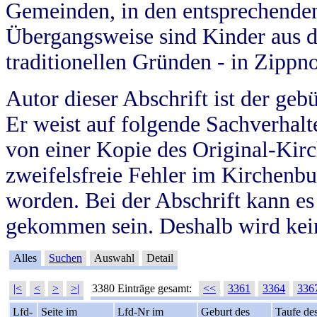
Gemeinden, in den entsprechende
Übergangsweise sind Kinder aus 
traditionellen Gründen - in Zippn
Autor dieser Abschrift ist der geb
Er weist auf folgende Sachverhalte
von einer Kopie des Original-Kirc
zweifelsfreie Fehler im Kirchenbuc
worden. Bei der Abschrift kann e
gekommen sein. Deshalb wird kein
Alles
Suchen
Auswahl
Detail
|<
<
>
>|
3380 Einträge gesamt:
<<
3361
3364
336
Lfd-
Seite im
Lfd-Nr im
Geburt des
Taufe de