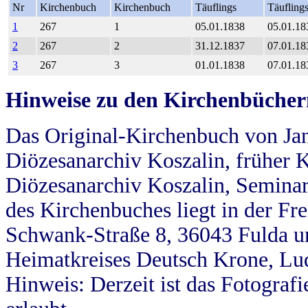
Nr
Kirchenbuch
Kirchenbuch
Täuflings
Täufling
1
267
1
05.01.1838
05.01.18
2
267
2
31.12.1837
07.01.18
3
267
3
01.01.1838
07.01.18
Hinweise zu den Kirchenbücher
Das Original-Kirchenbuch von Jan
Diözesanarchiv Koszalin, früher Kö
Diözesanarchiv Koszalin, Seminar
des Kirchenbuches liegt in der Fr
Schwank-Straße 8, 36043 Fulda u
Heimatkreises Deutsch Krone, Lu
Hinweis: Derzeit ist das Fotograf