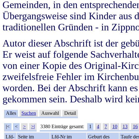
Gemeinden, in den entsprechende
Übergangsweise sind Kinder aus 
traditionellen Gründen - in Zippn
Autor dieser Abschrift ist der geb
Er weist auf folgende Sachverhalte
von einer Kopie des Original-Kirc
zweifelsfreie Fehler im Kirchenbuc
worden. Bei der Abschrift kann e
gekommen sein. Deshalb wird kein
Alles
Suchen
Auswahl
Detail
|<
<
>
>|
3380 Einträge gesamt:
1
4
7
10
13
16
Lfd-
Seite im
Lfd-Nr im
Geburt des
Taufe de