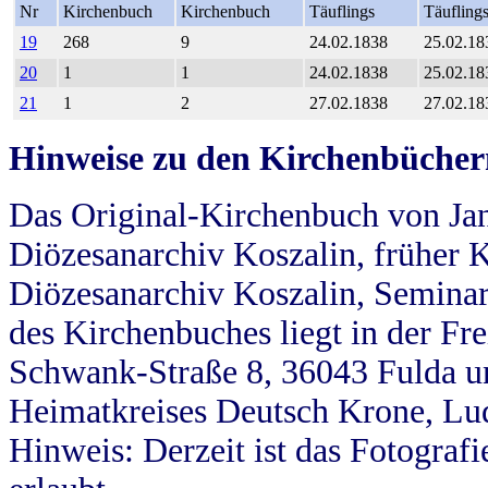
Nr
Kirchenbuch
Kirchenbuch
Täuflings
Täufling
19
268
9
24.02.1838
25.02.18
20
1
1
24.02.1838
25.02.18
21
1
2
27.02.1838
27.02.18
Hinweise zu den Kirchenbücher
Das Original-Kirchenbuch von Jan
Diözesanarchiv Koszalin, früher Kö
Diözesanarchiv Koszalin, Seminar
des Kirchenbuches liegt in der Fr
Schwank-Straße 8, 36043 Fulda u
Heimatkreises Deutsch Krone, Lu
Hinweis: Derzeit ist das Fotograf