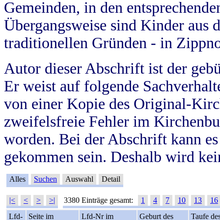
Gemeinden, in den entsprechende
Übergangsweise sind Kinder aus 
traditionellen Gründen - in Zippn
Autor dieser Abschrift ist der geb
Er weist auf folgende Sachverhalte
von einer Kopie des Original-Kirc
zweifelsfreie Fehler im Kirchenbuc
worden. Bei der Abschrift kann e
gekommen sein. Deshalb wird kein
Alles
Suchen
Auswahl
Detail
|<
<
>
>|
3380 Einträge gesamt:
1
4
7
10
13
16
Lfd-
Seite im
Lfd-Nr im
Geburt des
Taufe de