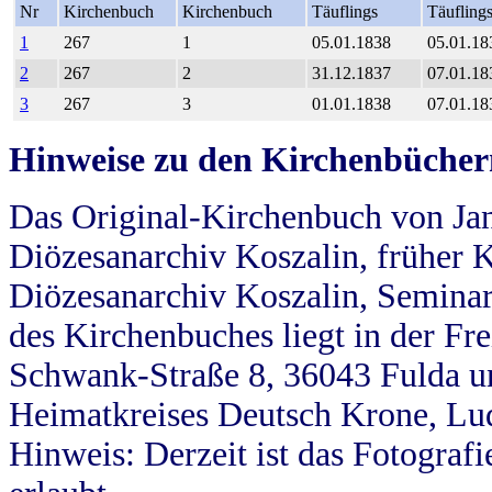
Nr
Kirchenbuch
Kirchenbuch
Täuflings
Täufling
1
267
1
05.01.1838
05.01.18
2
267
2
31.12.1837
07.01.18
3
267
3
01.01.1838
07.01.18
Hinweise zu den Kirchenbücher
Das Original-Kirchenbuch von Jan
Diözesanarchiv Koszalin, früher Kö
Diözesanarchiv Koszalin, Seminar
des Kirchenbuches liegt in der Fr
Schwank-Straße 8, 36043 Fulda u
Heimatkreises Deutsch Krone, Lu
Hinweis: Derzeit ist das Fotograf