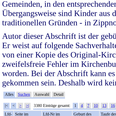
Gemeinden, in den entsprechende
Übergangsweise sind Kinder aus 
traditionellen Gründen - in Zippn
Autor dieser Abschrift ist der geb
Er weist auf folgende Sachverhalte
von einer Kopie des Original-Kirc
zweifelsfreie Fehler im Kirchenbuc
worden. Bei der Abschrift kann e
gekommen sein. Deshalb wird kein
Alles
Suchen
Auswahl
Detail
|<
<
>
>|
3380 Einträge gesamt:
1
4
7
10
13
16
Lfd-
Seite im
Lfd-Nr im
Geburt des
Taufe de