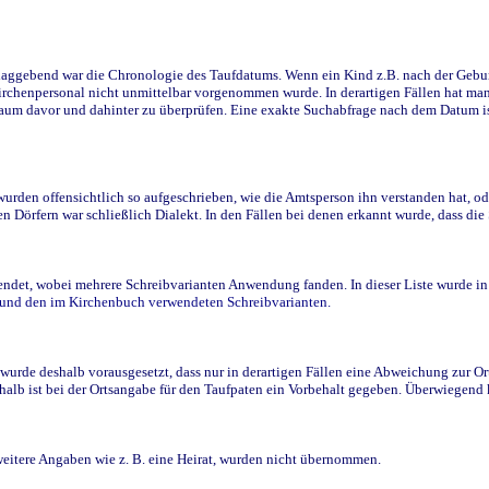
ggebend war die Chronologie des Taufdatums. Wenn ein Kind z.B. nach der Geburt 
rchenpersonal nicht unmittelbar vorgenommen wurde. In derartigen Fällen hat man d
raum davor und dahinter zu überprüfen. Eine exakte Suchabfrage nach dem Datum i
den offensichtlich so aufgeschrieben, wie die Amtsperson ihn verstanden hat, ode
n Dörfern war schließlich Dialekt. In den Fällen bei denen erkannt wurde, dass di
t, wobei mehrere Schreibvarianten Anwendung fanden. In dieser Liste wurde in de
n und den im Kirchenbuch verwendeten Schreibvarianten.
wurde deshalb vorausgesetzt, dass nur in derartigen Fällen eine Abweichung zur O
eshalb ist bei der Ortsangabe für den Taufpaten ein Vorbehalt gegeben. Überwiegen
weitere Angaben wie z. B. eine Heirat, wurden nicht übernommen.