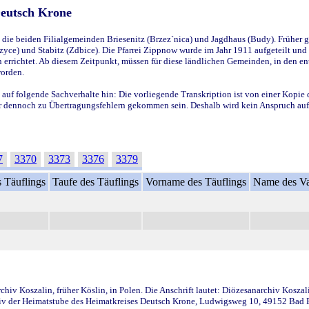
Deutsch Krone
ie beiden Filialgemeinden Briesenitz (Brzez`nica) und Jagdhaus (Budy). Früher g
yce) und Stabitz (Zdbice). Die Pfarrei Zippnow wurde im Jahr 1911 aufgeteilt und e
en errichtet. Ab diesem Zeitpunkt, müssen für diese ländlichen Gemeinden, in den
worden.
 auf folgende Sachverhalte hin: Die vorliegende Transkription ist von einer Kopie 
aber dennoch zu Übertragungsfehlern gekommen sein. Deshalb wird kein Anspruch auf 
7
3370
3373
3376
3379
 Täuflings
Taufe des Täuflings
Vorname des Täuflings
Name des Va
iv Koszalin, früher Köslin, in Polen. Die Anschrift lautet: Diözesanarchiv Koszal
v der Heimatstube des Heimatkreises Deutsch Krone, Ludwigsweg 10, 49152 Bad Ess