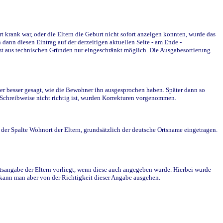
krank war, oder die Eltern die Geburt nicht sofort anzeigen konnten, wurde das
ann diesen Eintrag auf der derzeitigen aktuellen Seite - am Ende -
st aus technischen Gründen nur eingeschränkt möglich. Die Ausgabesortierung
r besser gesagt, wie die Bewohner ihn ausgesprochen haben. Später dann so
e Schreibweise nicht richtig ist, wurden Korrekturen vorgenommen.
r Spalte Wohnort der Eltern, grundsätzlich der deutsche Ortsname eingetragen.
rtsangabe der Eltern vorliegt, wenn diese auch angegeben wurde. Hierbei wurde
d kann man aber von der Richtigkeit dieser Angabe ausgehen.