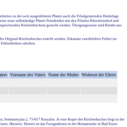
ehörten zu der weit ausgedehnten Pfarrei auch die Filialgemeinden Doderlage
ine neue selbständige Pfarrei Freudenfier mit den Filialen Klawittersdorf und
 entsprechenden Kirchenbüchern gesucht werden. Übergangsweise sind Kinder aus
des Original-Kirchenbuches erstellt worden. Erkannte zweifelsfreie Fehler im
Fehlerfreiheit erhoben.
ters
Vorname des Vaters
Name der Mutter
Wohnort der Eltern
in, Seminarryjna 2, 75-817 Koszalin. Je eine Kopie des Kirchenbuches liegt in der
en. Hinweis: Derzeit ist das Fotografieren in der Heimatstube in Bad Essen