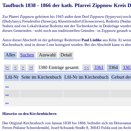
Taufbuch 1838 - 1866 der kath. Pfarrei Zippnow Kreis 
Zur Pfarrei Zippnow gehörten bis 1945 außer dem Dorf Zippnow (Sypnywo) noch d
(Dudylany), Freudenfier (Szwecja), Klawittersdorf (Glowaczewo), Rederitz (Nadarz
Stabitz und ein Lokalvikariat Rederitz mit der Tochterkirche in Doderlage wurd
diesen Gemeinden - wohl noch aus traditionellen Gründen - in Zippnow getauft 
Autor dieser Abschrift ist der gebürtige Rederitzer
Paul Lüdtke
aus Köln. Er weist
Kirchenbuch, sind in dieser Liste korrigiert worden. Bei der Abschrift kann es 
Alles
Suchen
Auswahl
Detail
|<
<
>
>|
3380 Einträge gesamt:
<<
3361
3364
336
Lfd-Nr
Seite im Kirchenbuch
Lfd-Nr im Kirchenbuch
Geburt des
...
...
...
Hinweise zu den Kirchenbüchern
Das Original-Kirchenbuch von Januar 1838 bis 1866, befindet sich im Diözesanarch
Freien Prälatur Schneidemühl, Josef-Schwank-Straße 8, 36043 Fulda und im Archi