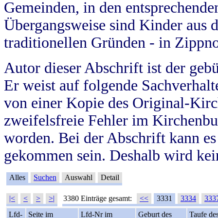
Gemeinden, in den entsprechende
Übergangsweise sind Kinder aus 
traditionellen Gründen - in Zippn
Autor dieser Abschrift ist der geb
Er weist auf folgende Sachverhalte
von einer Kopie des Original-Kirc
zweifelsfreie Fehler im Kirchenbuc
worden. Bei der Abschrift kann e
gekommen sein. Deshalb wird kein
Alles
Suchen
Auswahl
Detail
|<
<
>
>|
3380 Einträge gesamt:
<<
3331
3334
333
Lfd-
Seite im
Lfd-Nr im
Geburt des
Taufe de