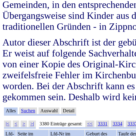
Gemeinden, in den entsprechende
Übergangsweise sind Kinder aus 
traditionellen Gründen - in Zippn
Autor dieser Abschrift ist der geb
Er weist auf folgende Sachverhalte
von einer Kopie des Original-Kirc
zweifelsfreie Fehler im Kirchenbuc
worden. Bei der Abschrift kann e
gekommen sein. Deshalb wird kein
Alles
Suchen
Auswahl
Detail
|<
<
>
>|
3380 Einträge gesamt:
<<
3331
3334
333
Lfd-
Seite im
Lfd-Nr im
Geburt des
Taufe de