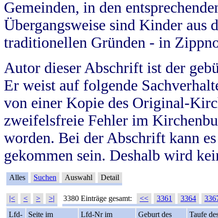
Gemeinden, in den entsprechende
Übergangsweise sind Kinder aus 
traditionellen Gründen - in Zippn
Autor dieser Abschrift ist der geb
Er weist auf folgende Sachverhalte
von einer Kopie des Original-Kirc
zweifelsfreie Fehler im Kirchenbuc
worden. Bei der Abschrift kann e
gekommen sein. Deshalb wird kein
Alles
Suchen
Auswahl
Detail
|<
<
>
>|
3380 Einträge gesamt:
<<
3361
3364
336
Lfd-
Seite im
Lfd-Nr im
Geburt des
Taufe de