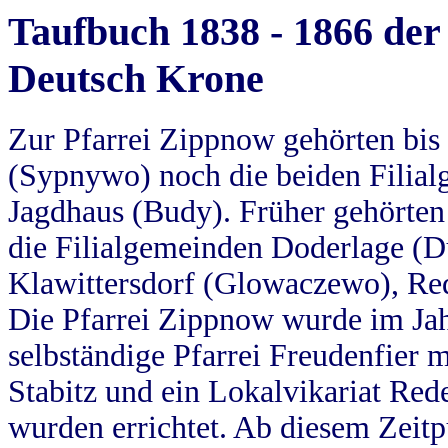
Taufbuch 1838 - 1866 der
Deutsch Krone
Zur Pfarrei Zippnow gehörten bi
(Sypnywo) noch die beiden Filial
Jagdhaus (Budy). Früher gehörten 
die Filialgemeinden Doderlage (D
Klawittersdorf (Glowaczewo), Red
Die Pfarrei Zippnow wurde im Jah
selbständige Pfarrei Freudenfier m
Stabitz und ein Lokalvikariat Red
wurden errichtet. Ab diesem Zeitp