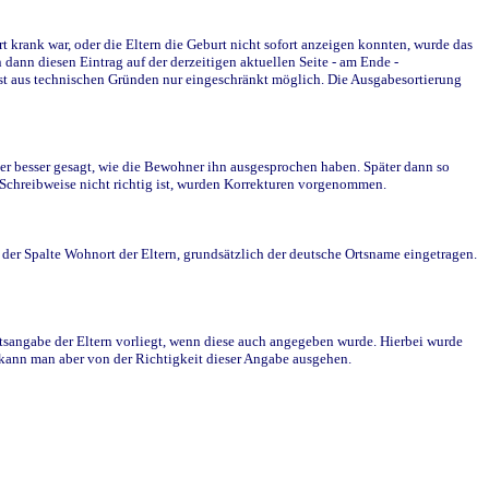
krank war, oder die Eltern die Geburt nicht sofort anzeigen konnten, wurde das
ann diesen Eintrag auf der derzeitigen aktuellen Seite - am Ende -
st aus technischen Gründen nur eingeschränkt möglich. Die Ausgabesortierung
r besser gesagt, wie die Bewohner ihn ausgesprochen haben. Später dann so
e Schreibweise nicht richtig ist, wurden Korrekturen vorgenommen.
r Spalte Wohnort der Eltern, grundsätzlich der deutsche Ortsname eingetragen.
rtsangabe der Eltern vorliegt, wenn diese auch angegeben wurde. Hierbei wurde
d kann man aber von der Richtigkeit dieser Angabe ausgehen.