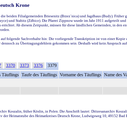
Deutsch Krone
ie beiden Filialgemeinden Briesenitz (Brzez`nica) und Jagdhaus (Budy). Früher g
yce) und Stabitz (Zdbice). Die Pfarrei Zippnow wurde im Jahr 1911 aufgeteilt und e
en errichtet. Ab diesem Zeitpunkt, müssen für diese ländlichen Gemeinden, in den
worden.
 auf folgende Sachverhalte hin: Die vorliegende Transkription ist von einer Kopie 
aber dennoch zu Übertragungsfehlern gekommen sein. Deshalb wird kein Anspruch auf 
7
3370
3373
3376
3379
 Täuflings
Taufe des Täuflings
Vorname des Täuflings
Name des Va
iv Koszalin, früher Köslin, in Polen. Die Anschrift lautet: Diözesanarchiv Koszal
v der Heimatstube des Heimatkreises Deutsch Krone, Ludwigsweg 10, 49152 Bad Ess