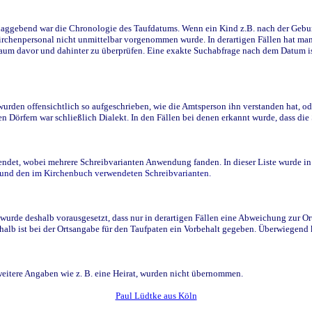
ggebend war die Chronologie des Taufdatums. Wenn ein Kind z.B. nach der Geburt 
rchenpersonal nicht unmittelbar vorgenommen wurde. In derartigen Fällen hat man d
raum davor und dahinter zu überprüfen. Eine exakte Suchabfrage nach dem Datum i
den offensichtlich so aufgeschrieben, wie die Amtsperson ihn verstanden hat, ode
n Dörfern war schließlich Dialekt. In den Fällen bei denen erkannt wurde, dass di
t, wobei mehrere Schreibvarianten Anwendung fanden. In dieser Liste wurde in de
n und den im Kirchenbuch verwendeten Schreibvarianten.
wurde deshalb vorausgesetzt, dass nur in derartigen Fällen eine Abweichung zur O
eshalb ist bei der Ortsangabe für den Taufpaten ein Vorbehalt gegeben. Überwiegen
weitere Angaben wie z. B. eine Heirat, wurden nicht übernommen.
Paul Lüdtke aus Köln