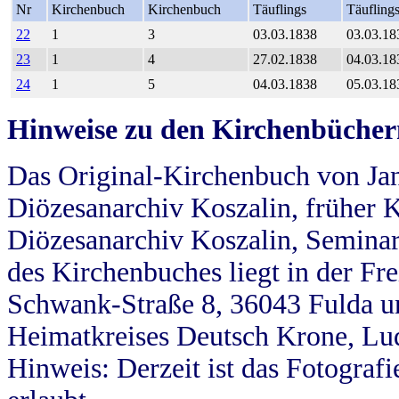
Nr
Kirchenbuch
Kirchenbuch
Täuflings
Täufling
22
1
3
03.03.1838
03.03.18
23
1
4
27.02.1838
04.03.18
24
1
5
04.03.1838
05.03.18
Hinweise zu den Kirchenbücher
Das Original-Kirchenbuch von Jan
Diözesanarchiv Koszalin, früher Kö
Diözesanarchiv Koszalin, Seminar
des Kirchenbuches liegt in der Fr
Schwank-Straße 8, 36043 Fulda u
Heimatkreises Deutsch Krone, Lu
Hinweis: Derzeit ist das Fotograf