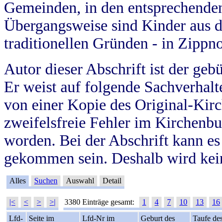
Gemeinden, in den entsprechende
Übergangsweise sind Kinder aus 
traditionellen Gründen - in Zippn
Autor dieser Abschrift ist der geb
Er weist auf folgende Sachverhalte
von einer Kopie des Original-Kirc
zweifelsfreie Fehler im Kirchenbuc
worden. Bei der Abschrift kann e
gekommen sein. Deshalb wird kein
Alles
Suchen
Auswahl
Detail
|<
<
>
>|
3380 Einträge gesamt:
1
4
7
10
13
16
Lfd-
Seite im
Lfd-Nr im
Geburt des
Taufe de