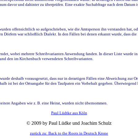
raum davor und dahinter zu überprüfen. Eine exakte Suchabfrage nach dem Datum i
den offensichtlich so aufgeschrieben, wie die Amtsperson ihn verstanden hat, ode
n Dörfern war schließlich Dialekt. In den Fällen bei denen erkannt wurde, dass di
t, wobei mehrere Schreibvarianten Anwendung fanden. In dieser Liste wurde in de
n und den im Kirchenbuch verwendeten Schreibvarianten.
wurde deshalb vorausgesetzt, dass nur in derartigen Fällen eine Abweichung zur O
eshalb ist bei der Ortsangabe für den Taufpaten ein Vorbehalt gegeben. Überwiegen
weitere Angaben wie z. B. eine Heirat, wurden nicht übernommen.
Paul Lüdtke aus Köln
© 2009 by Paul Lüdke und Joachim Schulz
zurück zu: Back to the Roots in Deutsch Krone