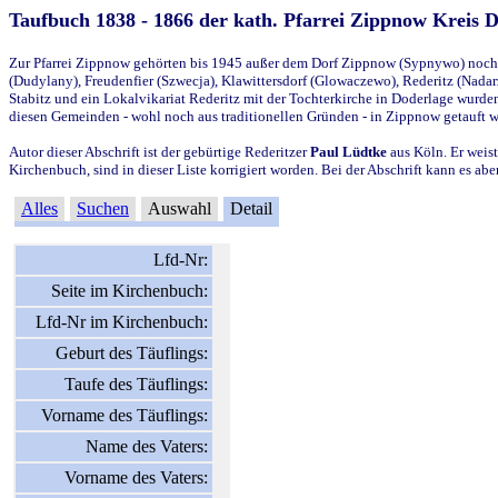
Taufbuch 1838 - 1866 der kath. Pfarrei Zippnow Kreis 
Zur Pfarrei Zippnow gehörten bis 1945 außer dem Dorf Zippnow (Sypnywo) noch d
(Dudylany), Freudenfier (Szwecja), Klawittersdorf (Glowaczewo), Rederitz (Nadarz
Stabitz und ein Lokalvikariat Rederitz mit der Tochterkirche in Doderlage wurd
diesen Gemeinden - wohl noch aus traditionellen Gründen - in Zippnow getauft 
Autor dieser Abschrift ist der gebürtige Rederitzer
Paul Lüdtke
aus Köln. Er weist
Kirchenbuch, sind in dieser Liste korrigiert worden. Bei der Abschrift kann es 
Alles
Suchen
Auswahl
Detail
Lfd-Nr:
Seite im Kirchenbuch:
Lfd-Nr im Kirchenbuch:
Geburt des Täuflings:
Taufe des Täuflings:
Vorname des Täuflings:
Name des Vaters:
Vorname des Vaters: