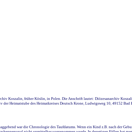
iv Koszalin, früher Köslin, in Polen. Die Anschrift lautet: Diözesanarchiv Koszal
v der Heimatstube des Heimatkreises Deutsch Krone, Ludwigsweg 10, 49152 Bad Ess
ggebend war die Chronologie des Taufdatums. Wenn ein Kind z.B. nach der Geburt 
rchenpersonal nicht unmittelbar vorgenommen wurde. In derartigen Fällen hat man d