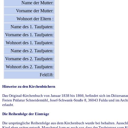
Name der Mutter:
Vorname der Mutter:
Wohnort der Eltern :
Name des 1. Taufpaten:
Vorname des 1. Taufpaten:
Wohnort des 1. Taufpaten:
Name des 2. Taufpaten:
Vorname des 2. Taufpaten:
Wohnort des 2. Taufpaten:
Feld18:
Hinweise zu den Kirchenbüchern
Das Original-Kirchenbuch von Januar 1838 bis 1866, befindet sich im Diözesanarch
Freien Prälatur Schneidemühl, Josef-Schwank-Straße 8, 36043 Fulda und im Archi
erlaubt.
Die Reihenfolge der Einträge
Die ursprüngliche Reihenfolge aus dem Kirchenbuch wurde bei behalten. Ausschla
Kind eben später getauft. Manchmal kam es auch vor, dass der Taufeintrag vom Ki