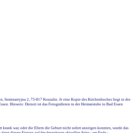
in, Seminarryjna 2, 75-817 Koszalin. Je eine Kopie des Kirchenbuches liegt in der
en. Hinweis: Derzeit ist das Fotografieren in der Heimatstube in Bad Essen
krank war, oder die Eltern die Geburt nicht sofort anzeigen konnten, wurde das
ann diesen Eintrag auf der derzeitigen aktuellen Seite - am Ende -