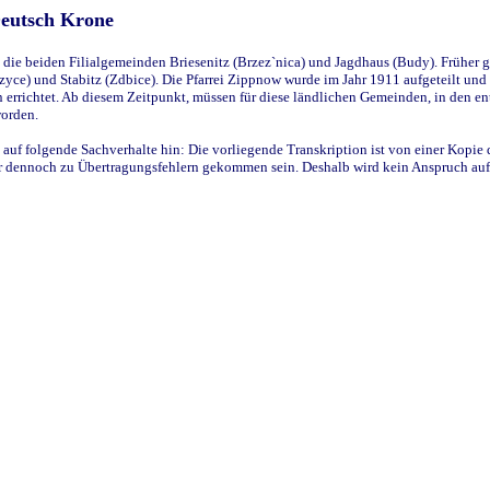
Deutsch Krone
ie beiden Filialgemeinden Briesenitz (Brzez`nica) und Jagdhaus (Budy). Früher g
yce) und Stabitz (Zdbice). Die Pfarrei Zippnow wurde im Jahr 1911 aufgeteilt und e
en errichtet. Ab diesem Zeitpunkt, müssen für diese ländlichen Gemeinden, in den
worden.
 auf folgende Sachverhalte hin: Die vorliegende Transkription ist von einer Kopie 
aber dennoch zu Übertragungsfehlern gekommen sein. Deshalb wird kein Anspruch auf 