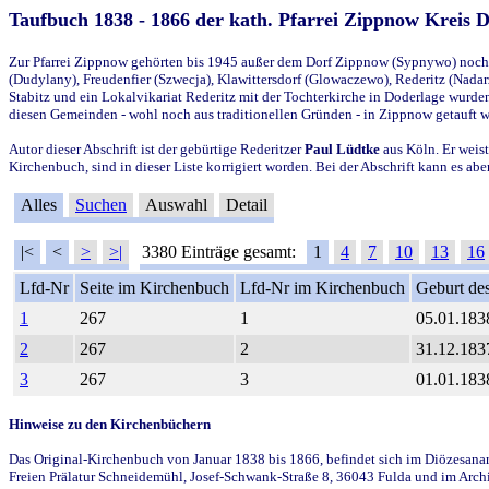
Taufbuch 1838 - 1866 der kath. Pfarrei Zippnow Kreis 
Zur Pfarrei Zippnow gehörten bis 1945 außer dem Dorf Zippnow (Sypnywo) noch d
(Dudylany), Freudenfier (Szwecja), Klawittersdorf (Glowaczewo), Rederitz (Nadarz
Stabitz und ein Lokalvikariat Rederitz mit der Tochterkirche in Doderlage wurd
diesen Gemeinden - wohl noch aus traditionellen Gründen - in Zippnow getauft 
Autor dieser Abschrift ist der gebürtige Rederitzer
Paul Lüdtke
aus Köln. Er weist
Kirchenbuch, sind in dieser Liste korrigiert worden. Bei der Abschrift kann es 
Alles
Suchen
Auswahl
Detail
|<
<
>
>|
3380 Einträge gesamt:
1
4
7
10
13
16
Lfd-Nr
Seite im Kirchenbuch
Lfd-Nr im Kirchenbuch
Geburt des
1
267
1
05.01.183
2
267
2
31.12.183
3
267
3
01.01.183
Hinweise zu den Kirchenbüchern
Das Original-Kirchenbuch von Januar 1838 bis 1866, befindet sich im Diözesanarch
Freien Prälatur Schneidemühl, Josef-Schwank-Straße 8, 36043 Fulda und im Archi