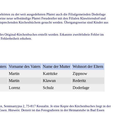
ehörten zu der weit ausgedehnten Pfarrei auch die Filialgemeinden Doderlage
ine neue selbständige Pfarrei Freudenfier mit den Filialen Klawittersdorf und
 entsprechenden Kirchenbüchern gesucht werden. Übergangsweise sind Kinder aus
des Original-Kirchenbuches erstellt worden. Erkannte zweifelsfreie Fehler im
Fehlerfreiheit erhoben.
ters
Vorname des Vaters
Name der Mutter
Wohnort der Eltern
Martin
Katritzke
Zippnow
Martin
Klawun
Rederitz
Lorenz
Schulz
Doderlage
in, Seminarryjna 2, 75-817 Koszalin. Je eine Kopie des Kirchenbuches liegt in der
en. Hinweis: Derzeit ist das Fotografieren in der Heimatstube in Bad Essen