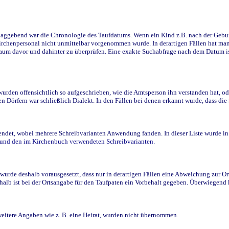
ggebend war die Chronologie des Taufdatums. Wenn ein Kind z.B. nach der Geburt 
rchenpersonal nicht unmittelbar vorgenommen wurde. In derartigen Fällen hat man d
raum davor und dahinter zu überprüfen. Eine exakte Suchabfrage nach dem Datum i
den offensichtlich so aufgeschrieben, wie die Amtsperson ihn verstanden hat, ode
n Dörfern war schließlich Dialekt. In den Fällen bei denen erkannt wurde, dass di
t, wobei mehrere Schreibvarianten Anwendung fanden. In dieser Liste wurde in de
n und den im Kirchenbuch verwendeten Schreibvarianten.
wurde deshalb vorausgesetzt, dass nur in derartigen Fällen eine Abweichung zur O
eshalb ist bei der Ortsangabe für den Taufpaten ein Vorbehalt gegeben. Überwiegen
weitere Angaben wie z. B. eine Heirat, wurden nicht übernommen.