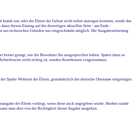
krank war, oder die Eltern die Geburt nicht sofort anzeigen konnten, wurde das
ann diesen Eintrag auf der derzeitigen aktuellen Seite - am Ende -
st aus technischen Gründen nur eingeschränkt möglich. Die Ausgabesortierung
r besser gesagt, wie die Bewohner ihn ausgesprochen haben. Später dann so
e Schreibweise nicht richtig ist, wurden Korrekturen vorgenommen.
r Spalte Wohnort der Eltern, grundsätzlich der deutsche Ortsname eingetragen.
rtsangabe der Eltern vorliegt, wenn diese auch angegeben wurde. Hierbei wurde
d kann man aber von der Richtigkeit dieser Angabe ausgehen.