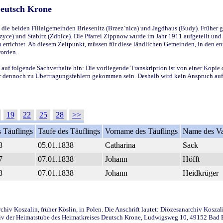
Deutsch Krone
ie beiden Filialgemeinden Briesenitz (Brzez`nica) und Jagdhaus (Budy). Früher g
yce) und Stabitz (Zdbice). Die Pfarrei Zippnow wurde im Jahr 1911 aufgeteilt und e
en errichtet. Ab diesem Zeitpunkt, müssen für diese ländlichen Gemeinden, in den
worden.
 auf folgende Sachverhalte hin: Die vorliegende Transkription ist von einer Kopie 
aber dennoch zu Übertragungsfehlern gekommen sein. Deshalb wird kein Anspruch auf 
19
22
25
28
>>
 Täuflings
Taufe des Täuflings
Vorname des Täuflings
Name des Va
8
05.01.1838
Catharina
Sack
7
07.01.1838
Johann
Höfft
8
07.01.1838
Johann
Heidkrüger
iv Koszalin, früher Köslin, in Polen. Die Anschrift lautet: Diözesanarchiv Koszal
v der Heimatstube des Heimatkreises Deutsch Krone, Ludwigsweg 10, 49152 Bad Ess