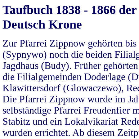
Taufbuch 1838 - 1866 der
Deutsch Krone
Zur Pfarrei Zippnow gehörten bi
(Sypnywo) noch die beiden Filial
Jagdhaus (Budy). Früher gehörten 
die Filialgemeinden Doderlage (D
Klawittersdorf (Glowaczewo), Red
Die Pfarrei Zippnow wurde im Jah
selbständige Pfarrei Freudenfier m
Stabitz und ein Lokalvikariat Red
wurden errichtet. Ab diesem Zeitp