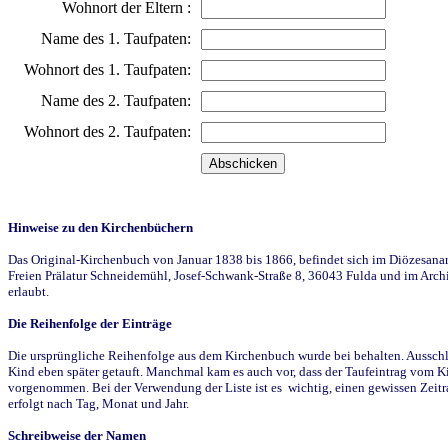
Wohnort der Eltern :
Name des 1. Taufpaten:
Wohnort des 1. Taufpaten:
Name des 2. Taufpaten:
Wohnort des 2. Taufpaten:
Hinweise zu den Kirchenbüchern
Das Original-Kirchenbuch von Januar 1838 bis 1866, befindet sich im Diözesanarch
Freien Prälatur Schneidemühl, Josef-Schwank-Straße 8, 36043 Fulda und im Archi
erlaubt.
Die Reihenfolge der Einträge
Die ursprüngliche Reihenfolge aus dem Kirchenbuch wurde bei behalten. Ausschla
Kind eben später getauft. Manchmal kam es auch vor, dass der Taufeintrag vom Ki
vorgenommen. Bei der Verwendung der Liste ist es wichtig, einen gewissen Zeit
erfolgt nach Tag, Monat und Jahr.
Schreibweise der Namen