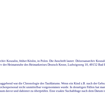
iv Koszalin, früher Köslin, in Polen. Die Anschrift lautet: Diözesanarchiv Koszal
v der Heimatstube des Heimatkreises Deutsch Krone, Ludwigsweg 10, 49152 Bad Ess
ggebend war die Chronologie des Taufdatums. Wenn ein Kind z.B. nach der Geburt 
rchenpersonal nicht unmittelbar vorgenommen wurde. In derartigen Fällen hat man d
raum davor und dahinter zu überprüfen. Eine exakte Suchabfrage nach dem Datum i