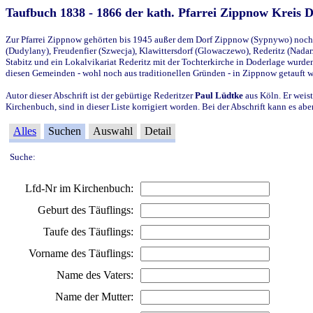
Taufbuch 1838 - 1866 der kath. Pfarrei Zippnow Kreis 
Zur Pfarrei Zippnow gehörten bis 1945 außer dem Dorf Zippnow (Sypnywo) noch d
(Dudylany), Freudenfier (Szwecja), Klawittersdorf (Glowaczewo), Rederitz (Nadarz
Stabitz und ein Lokalvikariat Rederitz mit der Tochterkirche in Doderlage wurd
diesen Gemeinden - wohl noch aus traditionellen Gründen - in Zippnow getauft 
Autor dieser Abschrift ist der gebürtige Rederitzer
Paul Lüdtke
aus Köln. Er weist
Kirchenbuch, sind in dieser Liste korrigiert worden. Bei der Abschrift kann es 
Alles
Suchen
Auswahl
Detail
Suche:
Lfd-Nr im Kirchenbuch:
Geburt des Täuflings:
Taufe des Täuflings:
Vorname des Täuflings:
Name des Vaters:
Name der Mutter: