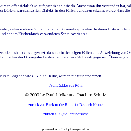
den offensichtlich so aufgeschrieben, wie die Amtsperson ihn verstanden hat, ode
n Dörfern war schließlich Dialekt. In den Fällen bei denen erkannt wurde, dass di
t, wobei mehrere Schreibvarianten Anwendung fanden. In dieser Liste wurde in de
n und den im Kirchenbuch verwendeten Schreibvarianten.
wurde deshalb vorausgesetzt, dass nur in derartigen Fällen eine Abweichung zur O
eshalb ist bei der Ortsangabe für den Taufpaten ein Vorbehalt gegeben. Überwiegen
weitere Angaben wie z. B. eine Heirat, wurden nicht übernommen.
Paul Lüdtke aus Köln
© 2009 by Paul Lüdke und Joachim Schulz
zurück zu: Back to the Roots in Deutsch Krone
zurück zur Quellenübersicht
powered in 0.01s by baseportal.de