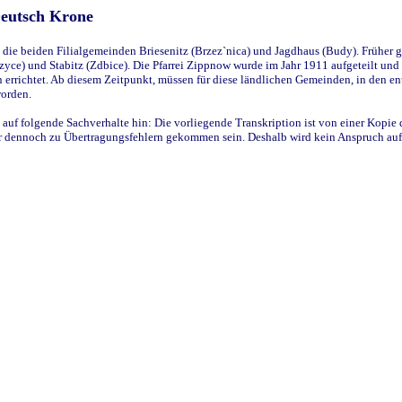
Deutsch Krone
ie beiden Filialgemeinden Briesenitz (Brzez`nica) und Jagdhaus (Budy). Früher g
yce) und Stabitz (Zdbice). Die Pfarrei Zippnow wurde im Jahr 1911 aufgeteilt und e
en errichtet. Ab diesem Zeitpunkt, müssen für diese ländlichen Gemeinden, in den
worden.
 auf folgende Sachverhalte hin: Die vorliegende Transkription ist von einer Kopie 
aber dennoch zu Übertragungsfehlern gekommen sein. Deshalb wird kein Anspruch auf 