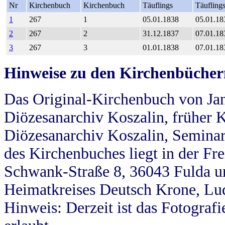
Nr
Kirchenbuch
Kirchenbuch
Täuflings
Täufling
1
267
1
05.01.1838
05.01.18
2
267
2
31.12.1837
07.01.18
3
267
3
01.01.1838
07.01.18
Hinweise zu den Kirchenbücher
Das Original-Kirchenbuch von Jan
Diözesanarchiv Koszalin, früher Kö
Diözesanarchiv Koszalin, Seminar
des Kirchenbuches liegt in der Fr
Schwank-Straße 8, 36043 Fulda u
Heimatkreises Deutsch Krone, Lu
Hinweis: Derzeit ist das Fotograf