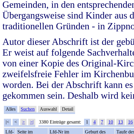
Gemeinden, in den entsprechende
Übergangsweise sind Kinder aus 
traditionellen Gründen - in Zippn
Autor dieser Abschrift ist der geb
Er weist auf folgende Sachverhalte
von einer Kopie des Original-Kirc
zweifelsfreie Fehler im Kirchenbuc
worden. Bei der Abschrift kann e
gekommen sein. Deshalb wird kein
Alles
Suchen
Auswahl
Detail
|<
<
>
>|
3380 Einträge gesamt:
1
4
7
10
13
16
Lfd-
Seite im
Lfd-Nr im
Geburt des
Taufe de