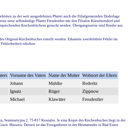
ehörten zu der weit ausgedehnten Pfarrei auch die Filialgemeinden Doderlage
ine neue selbständige Pfarrei Freudenfier mit den Filialen Klawittersdorf und
 entsprechenden Kirchenbüchern gesucht werden. Übergangsweise sind Kinder aus
des Original-Kirchenbuches erstellt worden. Erkannte zweifelsfreie Fehler im
Fehlerfreiheit erhoben.
ters
Vorname des Vaters
Name der Mutter
Wohnort der Eltern
Johann
Mahlke
Rederitz
Ignatz
Rüger
Zippnow
Michael
Klawitter
Freudenfier
in, Seminarryjna 2, 75-817 Koszalin. Je eine Kopie des Kirchenbuches liegt in der
en. Hinweis: Derzeit ist das Fotografieren in der Heimatstube in Bad Essen