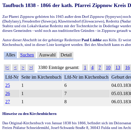
Taufbuch 1838 - 1866 der kath. Pfarrei Zippnow Kreis 
Zur Pfarrei Zippnow gehörten bis 1945 außer dem Dorf Zippnow (Sypnywo) noch d
(Dudylany), Freudenfier (Szwecja), Klawittersdorf (Glowaczewo), Rederitz (Nadarz
Stabitz und ein Lokalvikariat Rederitz mit der Tochterkirche in Doderlage wurd
diesen Gemeinden - wohl noch aus traditionellen Gründen - in Zippnow getauft 
Autor dieser Abschrift ist der gebürtige Rederitzer
Paul Lüdtke
aus Köln. Er weist
Kirchenbuch, sind in dieser Liste korrigiert worden. Bei der Abschrift kann es 
Alles
Suchen
Auswahl
Detail
|<
<
>
>|
3380 Einträge gesamt:
1
4
7
10
13
16
Lfd-Nr
Seite im Kirchenbuch
Lfd-Nr im Kirchenbuch
Geburt des
25
1
6
04.03.183
26
1
7
05.03.183
27
1
8
06.03.183
Hinweise zu den Kirchenbüchern
Das Original-Kirchenbuch von Januar 1838 bis 1866, befindet sich im Diözesanarch
Freien Prälatur Schneidemühl, Josef-Schwank-Straße 8, 36043 Fulda und im Archi