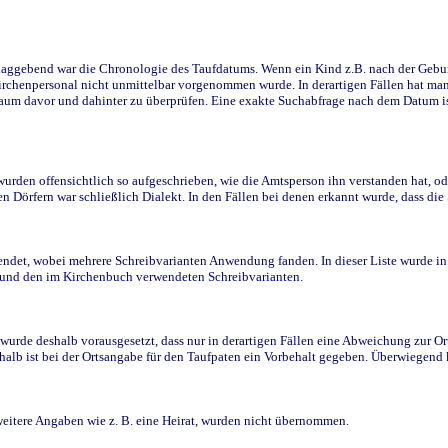
ggebend war die Chronologie des Taufdatums. Wenn ein Kind z.B. nach der Geburt 
rchenpersonal nicht unmittelbar vorgenommen wurde. In derartigen Fällen hat man d
raum davor und dahinter zu überprüfen. Eine exakte Suchabfrage nach dem Datum i
den offensichtlich so aufgeschrieben, wie die Amtsperson ihn verstanden hat, ode
n Dörfern war schließlich Dialekt. In den Fällen bei denen erkannt wurde, dass di
t, wobei mehrere Schreibvarianten Anwendung fanden. In dieser Liste wurde in de
n und den im Kirchenbuch verwendeten Schreibvarianten.
wurde deshalb vorausgesetzt, dass nur in derartigen Fällen eine Abweichung zur O
eshalb ist bei der Ortsangabe für den Taufpaten ein Vorbehalt gegeben. Überwiegen
weitere Angaben wie z. B. eine Heirat, wurden nicht übernommen.