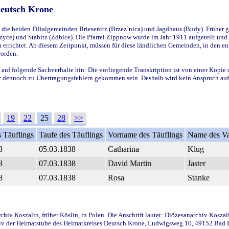
Deutsch Krone
ie beiden Filialgemeinden Briesenitz (Brzez`nica) und Jagdhaus (Budy). Früher g
yce) und Stabitz (Zdbice). Die Pfarrei Zippnow wurde im Jahr 1911 aufgeteilt und e
en errichtet. Ab diesem Zeitpunkt, müssen für diese ländlichen Gemeinden, in den
worden.
 auf folgende Sachverhalte hin: Die vorliegende Transkription ist von einer Kopie 
aber dennoch zu Übertragungsfehlern gekommen sein. Deshalb wird kein Anspruch auf 
19
22
25
28
>>
 Täuflings
Taufe des Täuflings
Vorname des Täuflings
Name des Va
8
05.03.1838
Catharina
Klug
8
07.03.1838
David Martin
Jaster
8
07.03.1838
Rosa
Stanke
iv Koszalin, früher Köslin, in Polen. Die Anschrift lautet: Diözesanarchiv Koszal
v der Heimatstube des Heimatkreises Deutsch Krone, Ludwigsweg 10, 49152 Bad Ess