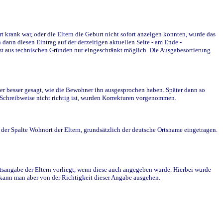
krank war, oder die Eltern die Geburt nicht sofort anzeigen konnten, wurde das
ann diesen Eintrag auf der derzeitigen aktuellen Seite - am Ende -
st aus technischen Gründen nur eingeschränkt möglich. Die Ausgabesortierung
r besser gesagt, wie die Bewohner ihn ausgesprochen haben. Später dann so
e Schreibweise nicht richtig ist, wurden Korrekturen vorgenommen.
r Spalte Wohnort der Eltern, grundsätzlich der deutsche Ortsname eingetragen.
rtsangabe der Eltern vorliegt, wenn diese auch angegeben wurde. Hierbei wurde
d kann man aber von der Richtigkeit dieser Angabe ausgehen.