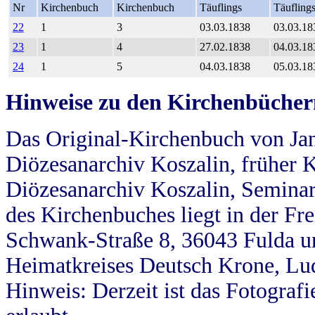
Nr
Kirchenbuch
Kirchenbuch
Täuflings
Täufling
22
1
3
03.03.1838
03.03.18
23
1
4
27.02.1838
04.03.18
24
1
5
04.03.1838
05.03.18
Hinweise zu den Kirchenbücher
Das Original-Kirchenbuch von Jan
Diözesanarchiv Koszalin, früher Kö
Diözesanarchiv Koszalin, Seminar
des Kirchenbuches liegt in der Fr
Schwank-Straße 8, 36043 Fulda u
Heimatkreises Deutsch Krone, Lu
Hinweis: Derzeit ist das Fotograf