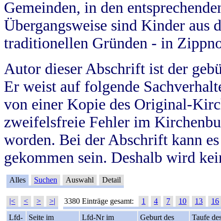
Gemeinden, in den entsprechende
Übergangsweise sind Kinder aus 
traditionellen Gründen - in Zippn
Autor dieser Abschrift ist der geb
Er weist auf folgende Sachverhalte
von einer Kopie des Original-Kirc
zweifelsfreie Fehler im Kirchenbuc
worden. Bei der Abschrift kann e
gekommen sein. Deshalb wird kein
Alles
Suchen
Auswahl
Detail
|<
<
>
>|
3380 Einträge gesamt:
1
4
7
10
13
16
Lfd-
Seite im
Lfd-Nr im
Geburt des
Taufe de