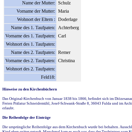
Name der Mutter:
Schulz
Vorname der Mutter:
Maria
Wohnort der Eltern :
Doderlage
Name des 1. Taufpaten:
Achterberg
Vorname des 1. Taufpaten:
Carl
Wohnort des 1. Taufpaten:
Name des 2. Taufpaten:
Remer
Vorname des 2. Taufpaten:
Christina
Wohnort des 2. Taufpaten:
Feld18:
Hinweise zu den Kirchenbüchern
Das Original-Kirchenbuch von Januar 1838 bis 1866, befindet sich im Diözesanarch
Freien Prälatur Schneidemühl, Josef-Schwank-Straße 8, 36043 Fulda und im Archi
erlaubt.
Die Reihenfolge der Einträge
Die ursprüngliche Reihenfolge aus dem Kirchenbuch wurde bei behalten. Ausschla
Kind eben später getauft. Manchmal kam es auch vor, dass der Taufeintrag vom Ki