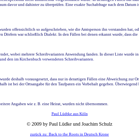
raum davor und dahinter zu überprüfen. Eine exakte Suchabfrage nach dem Datum i
den offensichtlich so aufgeschrieben, wie die Amtsperson ihn verstanden hat, ode
n Dörfern war schließlich Dialekt. In den Fällen bei denen erkannt wurde, dass di
t, wobei mehrere Schreibvarianten Anwendung fanden. In dieser Liste wurde in de
n und den im Kirchenbuch verwendeten Schreibvarianten.
wurde deshalb vorausgesetzt, dass nur in derartigen Fällen eine Abweichung zur O
eshalb ist bei der Ortsangabe für den Taufpaten ein Vorbehalt gegeben. Überwiegen
weitere Angaben wie z. B. eine Heirat, wurden nicht übernommen.
Paul Lüdtke aus Köln
© 2009 by Paul Lüdke und Joachim Schulz
zurück zu: Back to the Roots in Deutsch Krone