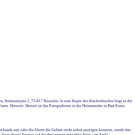
in, Seminarryjna 2, 75-817 Koszalin. Je eine Kopie des Kirchenbuches liegt in der
en. Hinweis: Derzeit ist das Fotografieren in der Heimatstube in Bad Essen
krank war, oder die Eltern die Geburt nicht sofort anzeigen konnten, wurde das
ann diesen Eintrag auf der derzeitigen aktuellen Seite - am Ende -