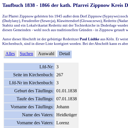
Taufbuch 1838 - 1866 der kath. Pfarrei Zippnow Kreis 
Zur Pfarrei Zippnow gehörten bis 1945 außer dem Dorf Zippnow (Sypnywo) noch d
(Dudylany), Freudenfier (Szwecja), Klawittersdorf (Glowaczewo), Rederitz (Nadarz
Stabitz und ein Lokalvikariat Rederitz mit der Tochterkirche in Doderlage wurd
diesen Gemeinden - wohl noch aus traditionellen Gründen - in Zippnow getauft 
Autor dieser Abschrift ist der gebürtige Rederitzer
Paul Lüdtke
aus Köln. Er weist
Kirchenbuch, sind in dieser Liste korrigiert worden. Bei der Abschrift kann es 
Alles
Suchen
Auswahl
Detail
Lfd-Nr:
3
Seite im Kirchenbuch:
267
Lfd-Nr im Kirchenbuch:
3
Geburt des Täuflings:
01.01.1838
Taufe des Täuflings:
07.01.1838
Vorname des Täuflings:
Johann
Name des Vaters:
Heidkrüger
Vorname des Vaters:
Lorenz