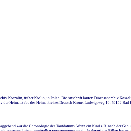
iv Koszalin, früher Köslin, in Polen. Die Anschrift lautet: Diözesanarchiv Koszal
v der Heimatstube des Heimatkreises Deutsch Krone, Ludwigsweg 10, 49152 Bad Ess
ggebend war die Chronologie des Taufdatums. Wenn ein Kind z.B. nach der Geburt 
rchenpersonal nicht unmittelbar vorgenommen wurde. In derartigen Fällen hat man d