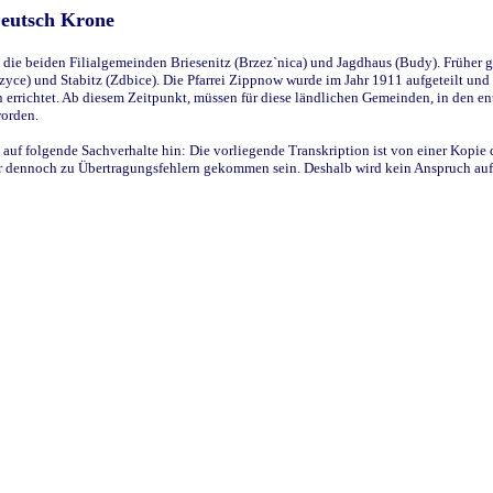
Deutsch Krone
ie beiden Filialgemeinden Briesenitz (Brzez`nica) und Jagdhaus (Budy). Früher g
yce) und Stabitz (Zdbice). Die Pfarrei Zippnow wurde im Jahr 1911 aufgeteilt und e
en errichtet. Ab diesem Zeitpunkt, müssen für diese ländlichen Gemeinden, in den
worden.
 auf folgende Sachverhalte hin: Die vorliegende Transkription ist von einer Kopie 
aber dennoch zu Übertragungsfehlern gekommen sein. Deshalb wird kein Anspruch auf 