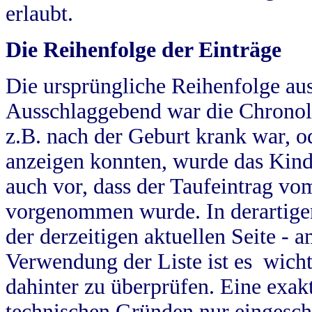
erlaubt.
Die Reihenfolge der Einträge
Die ursprüngliche Reihenfolge au
Ausschlaggebend war die Chronol
z.B. nach der Geburt krank war, od
anzeigen konnten, wurde das Kind
auch vor, dass der Taufeintrag vo
vorgenommen wurde. In derartigen
der derzeitigen aktuellen Seite -
Verwendung der Liste ist es wich
dahinter zu überprüfen. Eine exa
technischen Gründen nur eingesch