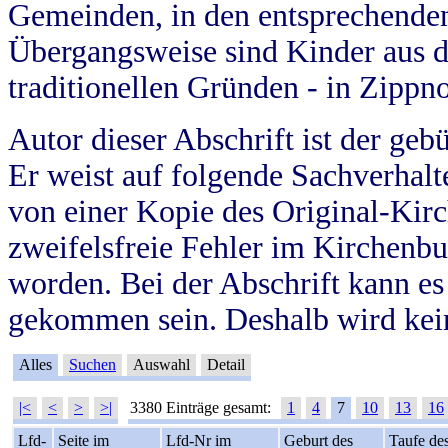
Gemeinden, in den entsprechende
Übergangsweise sind Kinder aus 
traditionellen Gründen - in Zippn
Autor dieser Abschrift ist der geb
Er weist auf folgende Sachverhalte
von einer Kopie des Original-Kirc
zweifelsfreie Fehler im Kirchenbuc
worden. Bei der Abschrift kann e
gekommen sein. Deshalb wird kein
Alles
Suchen
Auswahl
Detail
|<
<
>
>|
3380 Einträge gesamt:
1
4
7
10
13
16
Lfd-
Seite im
Lfd-Nr im
Geburt des
Taufe de