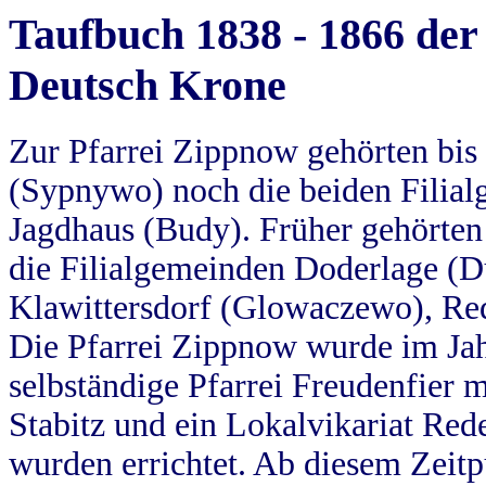
Taufbuch 1838 - 1866 der
Deutsch Krone
Zur Pfarrei Zippnow gehörten bi
(Sypnywo) noch die beiden Filial
Jagdhaus (Budy). Früher gehörten 
die Filialgemeinden Doderlage (D
Klawittersdorf (Glowaczewo), Red
Die Pfarrei Zippnow wurde im Jah
selbständige Pfarrei Freudenfier m
Stabitz und ein Lokalvikariat Red
wurden errichtet. Ab diesem Zeitp