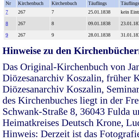
Nr
Kirchenbuch
Kirchenbuch
Täuflings
Täufling
7
267
7
25.01.1838
kein Eint
8
267
8
09.01.1838
23.01.18
9
267
9
28.01.1838
31.01.18
Hinweise zu den Kirchenbücher
Das Original-Kirchenbuch von Jan
Diözesanarchiv Koszalin, früher Kö
Diözesanarchiv Koszalin, Seminar
des Kirchenbuches liegt in der Fr
Schwank-Straße 8, 36043 Fulda u
Heimatkreises Deutsch Krone, Lu
Hinweis: Derzeit ist das Fotograf