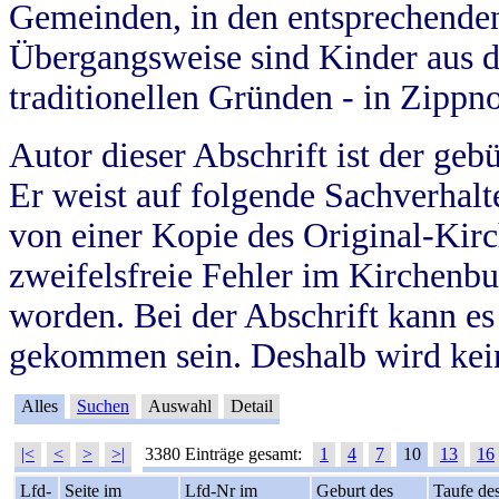
Gemeinden, in den entsprechende
Übergangsweise sind Kinder aus 
traditionellen Gründen - in Zippn
Autor dieser Abschrift ist der geb
Er weist auf folgende Sachverhalte
von einer Kopie des Original-Kirc
zweifelsfreie Fehler im Kirchenbuc
worden. Bei der Abschrift kann e
gekommen sein. Deshalb wird kein
Alles
Suchen
Auswahl
Detail
|<
<
>
>|
3380 Einträge gesamt:
1
4
7
10
13
16
Lfd-
Seite im
Lfd-Nr im
Geburt des
Taufe de