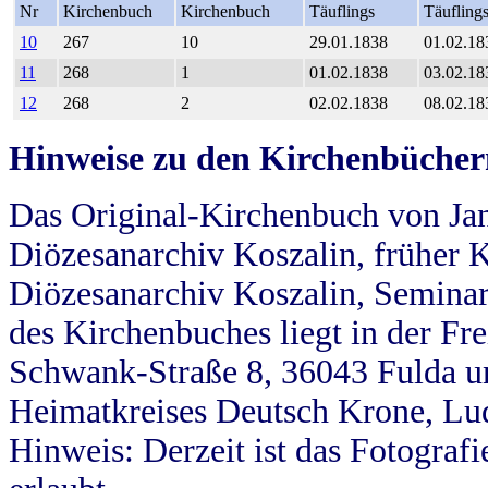
Nr
Kirchenbuch
Kirchenbuch
Täuflings
Täufling
10
267
10
29.01.1838
01.02.18
11
268
1
01.02.1838
03.02.18
12
268
2
02.02.1838
08.02.18
Hinweise zu den Kirchenbücher
Das Original-Kirchenbuch von Jan
Diözesanarchiv Koszalin, früher Kö
Diözesanarchiv Koszalin, Seminar
des Kirchenbuches liegt in der Fr
Schwank-Straße 8, 36043 Fulda u
Heimatkreises Deutsch Krone, Lu
Hinweis: Derzeit ist das Fotograf