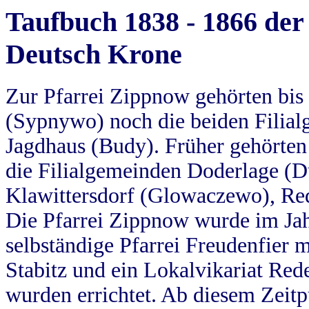
Taufbuch 1838 - 1866 der
Deutsch Krone
Zur Pfarrei Zippnow gehörten bi
(Sypnywo) noch die beiden Filial
Jagdhaus (Budy). Früher gehörten 
die Filialgemeinden Doderlage (D
Klawittersdorf (Glowaczewo), Red
Die Pfarrei Zippnow wurde im Jah
selbständige Pfarrei Freudenfier m
Stabitz und ein Lokalvikariat Red
wurden errichtet. Ab diesem Zeitp