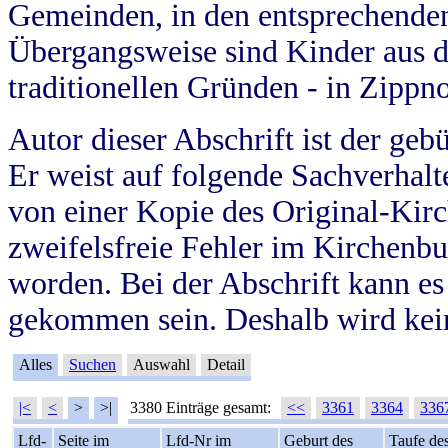
Gemeinden, in den entsprechende
Übergangsweise sind Kinder aus 
traditionellen Gründen - in Zippn
Autor dieser Abschrift ist der geb
Er weist auf folgende Sachverhalte
von einer Kopie des Original-Kirc
zweifelsfreie Fehler im Kirchenbuc
worden. Bei der Abschrift kann e
gekommen sein. Deshalb wird kein
Alles
Suchen
Auswahl
Detail
|<
<
>
>|
3380 Einträge gesamt:
<<
3361
3364
336
Lfd-
Seite im
Lfd-Nr im
Geburt des
Taufe de