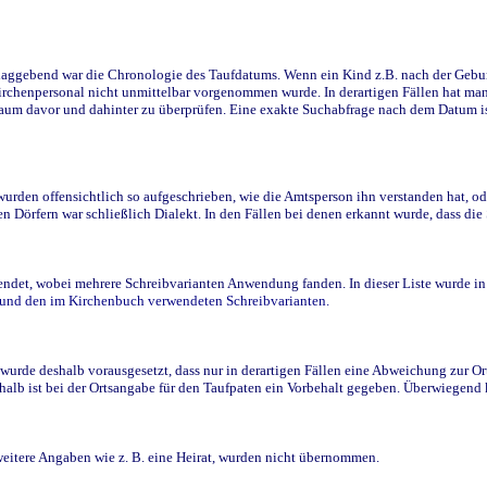
ggebend war die Chronologie des Taufdatums. Wenn ein Kind z.B. nach der Geburt 
rchenpersonal nicht unmittelbar vorgenommen wurde. In derartigen Fällen hat man d
raum davor und dahinter zu überprüfen. Eine exakte Suchabfrage nach dem Datum i
den offensichtlich so aufgeschrieben, wie die Amtsperson ihn verstanden hat, ode
n Dörfern war schließlich Dialekt. In den Fällen bei denen erkannt wurde, dass di
t, wobei mehrere Schreibvarianten Anwendung fanden. In dieser Liste wurde in de
n und den im Kirchenbuch verwendeten Schreibvarianten.
wurde deshalb vorausgesetzt, dass nur in derartigen Fällen eine Abweichung zur O
eshalb ist bei der Ortsangabe für den Taufpaten ein Vorbehalt gegeben. Überwiegen
weitere Angaben wie z. B. eine Heirat, wurden nicht übernommen.