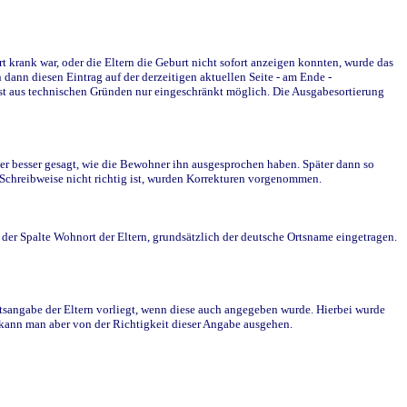
krank war, oder die Eltern die Geburt nicht sofort anzeigen konnten, wurde das
ann diesen Eintrag auf der derzeitigen aktuellen Seite - am Ende -
st aus technischen Gründen nur eingeschränkt möglich. Die Ausgabesortierung
r besser gesagt, wie die Bewohner ihn ausgesprochen haben. Später dann so
e Schreibweise nicht richtig ist, wurden Korrekturen vorgenommen.
r Spalte Wohnort der Eltern, grundsätzlich der deutsche Ortsname eingetragen.
rtsangabe der Eltern vorliegt, wenn diese auch angegeben wurde. Hierbei wurde
d kann man aber von der Richtigkeit dieser Angabe ausgehen.