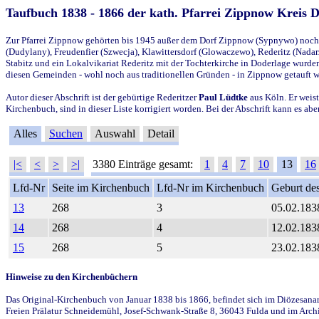
Taufbuch 1838 - 1866 der kath. Pfarrei Zippnow Kreis 
Zur Pfarrei Zippnow gehörten bis 1945 außer dem Dorf Zippnow (Sypnywo) noch d
(Dudylany), Freudenfier (Szwecja), Klawittersdorf (Glowaczewo), Rederitz (Nadarz
Stabitz und ein Lokalvikariat Rederitz mit der Tochterkirche in Doderlage wurd
diesen Gemeinden - wohl noch aus traditionellen Gründen - in Zippnow getauft 
Autor dieser Abschrift ist der gebürtige Rederitzer
Paul Lüdtke
aus Köln. Er weist
Kirchenbuch, sind in dieser Liste korrigiert worden. Bei der Abschrift kann es 
Alles
Suchen
Auswahl
Detail
|<
<
>
>|
3380 Einträge gesamt:
1
4
7
10
13
16
Lfd-Nr
Seite im Kirchenbuch
Lfd-Nr im Kirchenbuch
Geburt des
13
268
3
05.02.183
14
268
4
12.02.183
15
268
5
23.02.183
Hinweise zu den Kirchenbüchern
Das Original-Kirchenbuch von Januar 1838 bis 1866, befindet sich im Diözesanarch
Freien Prälatur Schneidemühl, Josef-Schwank-Straße 8, 36043 Fulda und im Archi