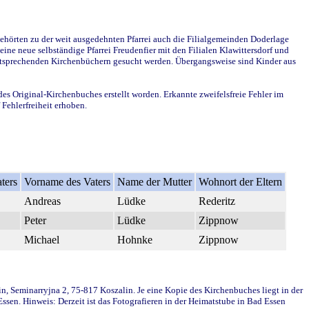
ehörten zu der weit ausgedehnten Pfarrei auch die Filialgemeinden Doderlage
ine neue selbständige Pfarrei Freudenfier mit den Filialen Klawittersdorf und
 entsprechenden Kirchenbüchern gesucht werden. Übergangsweise sind Kinder aus
des Original-Kirchenbuches erstellt worden. Erkannte zweifelsfreie Fehler im
Fehlerfreiheit erhoben.
ters
Vorname des Vaters
Name der Mutter
Wohnort der Eltern
Andreas
Lüdke
Rederitz
Peter
Lüdke
Zippnow
Michael
Hohnke
Zippnow
in, Seminarryjna 2, 75-817 Koszalin. Je eine Kopie des Kirchenbuches liegt in der
en. Hinweis: Derzeit ist das Fotografieren in der Heimatstube in Bad Essen