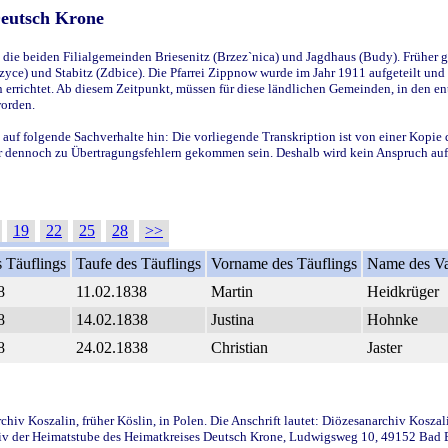
Deutsch Krone
ie beiden Filialgemeinden Briesenitz (Brzez`nica) und Jagdhaus (Budy). Früher g
yce) und Stabitz (Zdbice). Die Pfarrei Zippnow wurde im Jahr 1911 aufgeteilt und e
en errichtet. Ab diesem Zeitpunkt, müssen für diese ländlichen Gemeinden, in den
worden.
 auf folgende Sachverhalte hin: Die vorliegende Transkription ist von einer Kopie 
aber dennoch zu Übertragungsfehlern gekommen sein. Deshalb wird kein Anspruch auf 
19
22
25
28
>>
 Täuflings
Taufe des Täuflings
Vorname des Täuflings
Name des Va
8
11.02.1838
Martin
Heidkrüger
8
14.02.1838
Justina
Hohnke
8
24.02.1838
Christian
Jaster
iv Koszalin, früher Köslin, in Polen. Die Anschrift lautet: Diözesanarchiv Koszal
v der Heimatstube des Heimatkreises Deutsch Krone, Ludwigsweg 10, 49152 Bad Ess