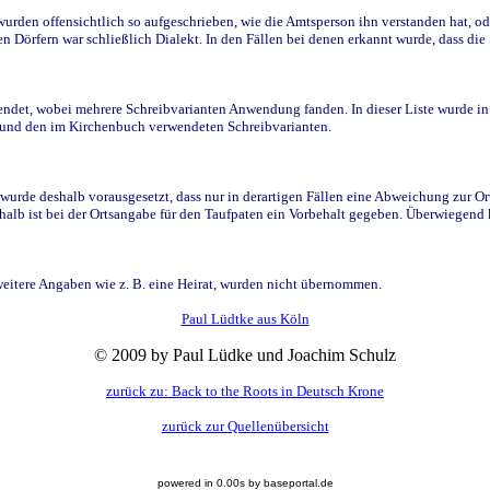
den offensichtlich so aufgeschrieben, wie die Amtsperson ihn verstanden hat, ode
n Dörfern war schließlich Dialekt. In den Fällen bei denen erkannt wurde, dass di
t, wobei mehrere Schreibvarianten Anwendung fanden. In dieser Liste wurde in de
n und den im Kirchenbuch verwendeten Schreibvarianten.
wurde deshalb vorausgesetzt, dass nur in derartigen Fällen eine Abweichung zur O
eshalb ist bei der Ortsangabe für den Taufpaten ein Vorbehalt gegeben. Überwiegen
weitere Angaben wie z. B. eine Heirat, wurden nicht übernommen.
Paul Lüdtke aus Köln
© 2009 by Paul Lüdke und Joachim Schulz
zurück zu: Back to the Roots in Deutsch Krone
zurück zur Quellenübersicht
powered in 0.00s by baseportal.de