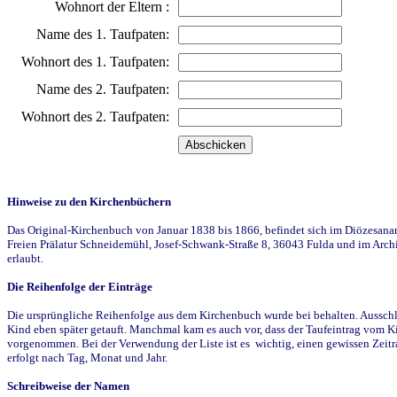
Wohnort der Eltern :
Name des 1. Taufpaten:
Wohnort des 1. Taufpaten:
Name des 2. Taufpaten:
Wohnort des 2. Taufpaten:
Hinweise zu den Kirchenbüchern
Das Original-Kirchenbuch von Januar 1838 bis 1866, befindet sich im Diözesanarch
Freien Prälatur Schneidemühl, Josef-Schwank-Straße 8, 36043 Fulda und im Archi
erlaubt.
Die Reihenfolge der Einträge
Die ursprüngliche Reihenfolge aus dem Kirchenbuch wurde bei behalten. Ausschla
Kind eben später getauft. Manchmal kam es auch vor, dass der Taufeintrag vom Ki
vorgenommen. Bei der Verwendung der Liste ist es wichtig, einen gewissen Zeit
erfolgt nach Tag, Monat und Jahr.
Schreibweise der Namen