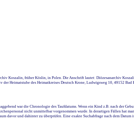
iv Koszalin, früher Köslin, in Polen. Die Anschrift lautet: Diözesanarchiv Koszal
v der Heimatstube des Heimatkreises Deutsch Krone, Ludwigsweg 10, 49152 Bad Ess
ggebend war die Chronologie des Taufdatums. Wenn ein Kind z.B. nach der Geburt 
rchenpersonal nicht unmittelbar vorgenommen wurde. In derartigen Fällen hat man d
raum davor und dahinter zu überprüfen. Eine exakte Suchabfrage nach dem Datum i