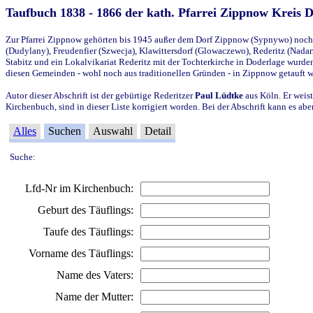
Taufbuch 1838 - 1866 der kath. Pfarrei Zippnow Kreis 
Zur Pfarrei Zippnow gehörten bis 1945 außer dem Dorf Zippnow (Sypnywo) noch d
(Dudylany), Freudenfier (Szwecja), Klawittersdorf (Glowaczewo), Rederitz (Nadarz
Stabitz und ein Lokalvikariat Rederitz mit der Tochterkirche in Doderlage wurd
diesen Gemeinden - wohl noch aus traditionellen Gründen - in Zippnow getauft 
Autor dieser Abschrift ist der gebürtige Rederitzer
Paul Lüdtke
aus Köln. Er weist
Kirchenbuch, sind in dieser Liste korrigiert worden. Bei der Abschrift kann es 
Alles
Suchen
Auswahl
Detail
Suche:
Lfd-Nr im Kirchenbuch:
Geburt des Täuflings:
Taufe des Täuflings:
Vorname des Täuflings:
Name des Vaters:
Name der Mutter: