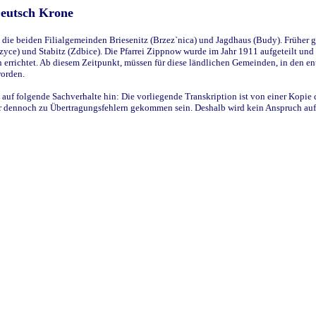
Deutsch Krone
ie beiden Filialgemeinden Briesenitz (Brzez`nica) und Jagdhaus (Budy). Früher g
yce) und Stabitz (Zdbice). Die Pfarrei Zippnow wurde im Jahr 1911 aufgeteilt und e
en errichtet. Ab diesem Zeitpunkt, müssen für diese ländlichen Gemeinden, in den
worden.
 auf folgende Sachverhalte hin: Die vorliegende Transkription ist von einer Kopie 
aber dennoch zu Übertragungsfehlern gekommen sein. Deshalb wird kein Anspruch auf 