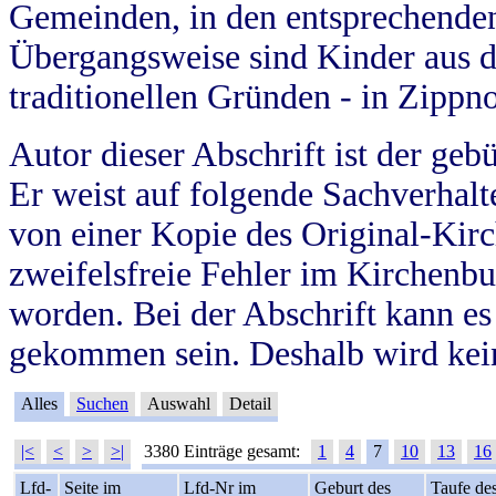
Gemeinden, in den entsprechende
Übergangsweise sind Kinder aus 
traditionellen Gründen - in Zippn
Autor dieser Abschrift ist der geb
Er weist auf folgende Sachverhalte
von einer Kopie des Original-Kirc
zweifelsfreie Fehler im Kirchenbuc
worden. Bei der Abschrift kann e
gekommen sein. Deshalb wird kein
Alles
Suchen
Auswahl
Detail
|<
<
>
>|
3380 Einträge gesamt:
1
4
7
10
13
16
Lfd-
Seite im
Lfd-Nr im
Geburt des
Taufe de