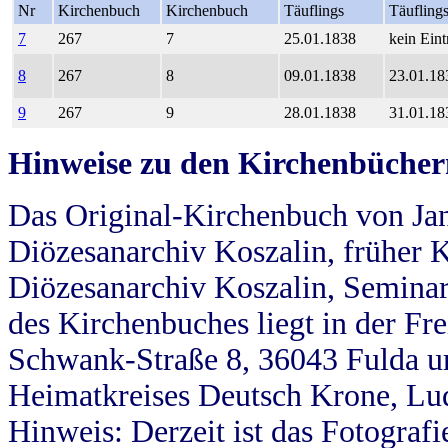
Nr
Kirchenbuch
Kirchenbuch
Täuflings
Täufling
7
267
7
25.01.1838
kein Eint
8
267
8
09.01.1838
23.01.18
9
267
9
28.01.1838
31.01.18
Hinweise zu den Kirchenbücher
Das Original-Kirchenbuch von Jan
Diözesanarchiv Koszalin, früher Kö
Diözesanarchiv Koszalin, Seminar
des Kirchenbuches liegt in der Fr
Schwank-Straße 8, 36043 Fulda u
Heimatkreises Deutsch Krone, Lu
Hinweis: Derzeit ist das Fotograf