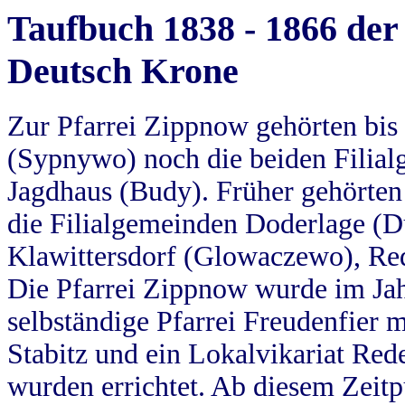
Taufbuch 1838 - 1866 der
Deutsch Krone
Zur Pfarrei Zippnow gehörten bi
(Sypnywo) noch die beiden Filial
Jagdhaus (Budy). Früher gehörten 
die Filialgemeinden Doderlage (D
Klawittersdorf (Glowaczewo), Red
Die Pfarrei Zippnow wurde im Jah
selbständige Pfarrei Freudenfier m
Stabitz und ein Lokalvikariat Red
wurden errichtet. Ab diesem Zeitp