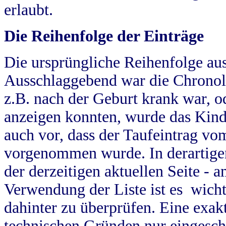
erlaubt.
Die Reihenfolge der Einträge
Die ursprüngliche Reihenfolge au
Ausschlaggebend war die Chronol
z.B. nach der Geburt krank war, od
anzeigen konnten, wurde das Kind
auch vor, dass der Taufeintrag vo
vorgenommen wurde. In derartigen
der derzeitigen aktuellen Seite -
Verwendung der Liste ist es wich
dahinter zu überprüfen. Eine exa
technischen Gründen nur eingesch