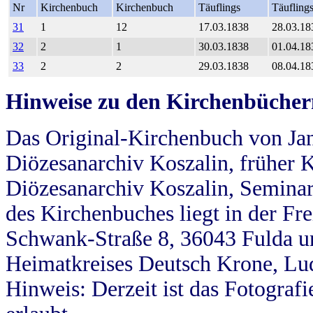
Nr
Kirchenbuch
Kirchenbuch
Täuflings
Täufling
31
1
12
17.03.1838
28.03.18
32
2
1
30.03.1838
01.04.18
33
2
2
29.03.1838
08.04.18
Hinweise zu den Kirchenbücher
Das Original-Kirchenbuch von Jan
Diözesanarchiv Koszalin, früher Kö
Diözesanarchiv Koszalin, Seminar
des Kirchenbuches liegt in der Fr
Schwank-Straße 8, 36043 Fulda u
Heimatkreises Deutsch Krone, Lu
Hinweis: Derzeit ist das Fotograf