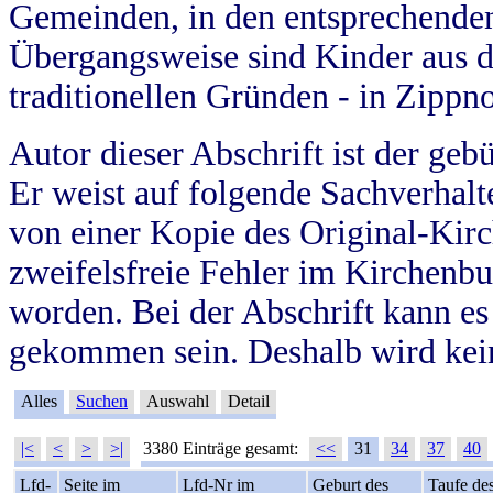
Gemeinden, in den entsprechende
Übergangsweise sind Kinder aus 
traditionellen Gründen - in Zippn
Autor dieser Abschrift ist der geb
Er weist auf folgende Sachverhalte
von einer Kopie des Original-Kirc
zweifelsfreie Fehler im Kirchenbuc
worden. Bei der Abschrift kann e
gekommen sein. Deshalb wird kein
Alles
Suchen
Auswahl
Detail
|<
<
>
>|
3380 Einträge gesamt:
<<
31
34
37
40
Lfd-
Seite im
Lfd-Nr im
Geburt des
Taufe de