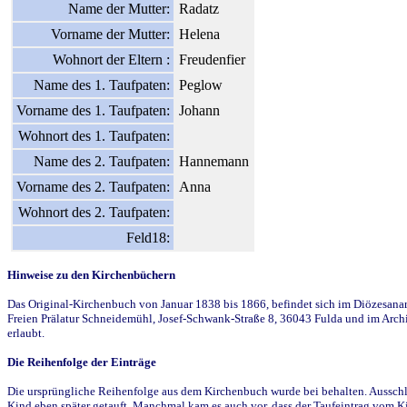
Name der Mutter:
Radatz
Vorname der Mutter:
Helena
Wohnort der Eltern :
Freudenfier
Name des 1. Taufpaten:
Peglow
Vorname des 1. Taufpaten:
Johann
Wohnort des 1. Taufpaten:
Name des 2. Taufpaten:
Hannemann
Vorname des 2. Taufpaten:
Anna
Wohnort des 2. Taufpaten:
Feld18:
Hinweise zu den Kirchenbüchern
Das Original-Kirchenbuch von Januar 1838 bis 1866, befindet sich im Diözesanarch
Freien Prälatur Schneidemühl, Josef-Schwank-Straße 8, 36043 Fulda und im Archi
erlaubt.
Die Reihenfolge der Einträge
Die ursprüngliche Reihenfolge aus dem Kirchenbuch wurde bei behalten. Ausschla
Kind eben später getauft. Manchmal kam es auch vor, dass der Taufeintrag vom Ki