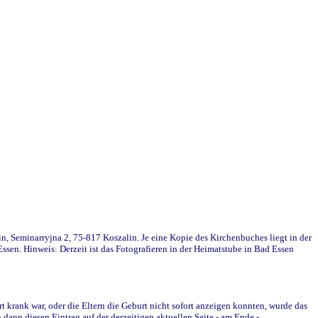
in, Seminarryjna 2, 75-817 Koszalin. Je eine Kopie des Kirchenbuches liegt in der
en. Hinweis: Derzeit ist das Fotografieren in der Heimatstube in Bad Essen
krank war, oder die Eltern die Geburt nicht sofort anzeigen konnten, wurde das
ann diesen Eintrag auf der derzeitigen aktuellen Seite - am Ende -