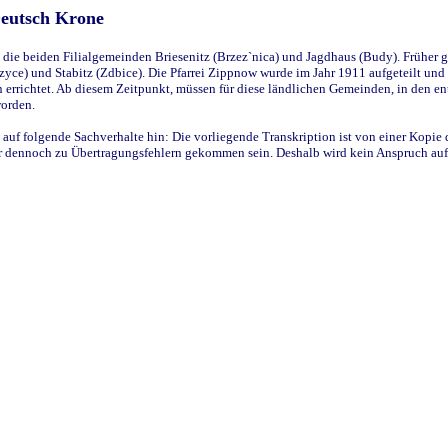
Deutsch Krone
ie beiden Filialgemeinden Briesenitz (Brzez`nica) und Jagdhaus (Budy). Früher g
yce) und Stabitz (Zdbice). Die Pfarrei Zippnow wurde im Jahr 1911 aufgeteilt und e
en errichtet. Ab diesem Zeitpunkt, müssen für diese ländlichen Gemeinden, in den
worden.
 auf folgende Sachverhalte hin: Die vorliegende Transkription ist von einer Kopie 
aber dennoch zu Übertragungsfehlern gekommen sein. Deshalb wird kein Anspruch auf 