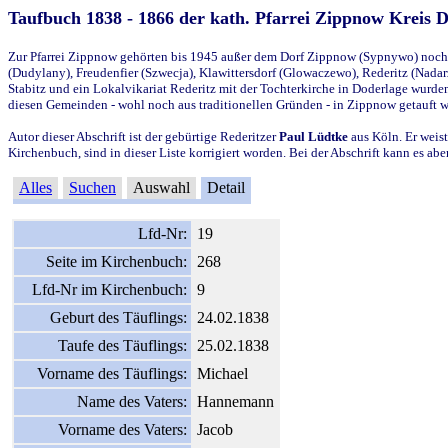
Taufbuch 1838 - 1866 der kath. Pfarrei Zippnow Kreis 
Zur Pfarrei Zippnow gehörten bis 1945 außer dem Dorf Zippnow (Sypnywo) noch d
(Dudylany), Freudenfier (Szwecja), Klawittersdorf (Glowaczewo), Rederitz (Nadarz
Stabitz und ein Lokalvikariat Rederitz mit der Tochterkirche in Doderlage wurd
diesen Gemeinden - wohl noch aus traditionellen Gründen - in Zippnow getauft 
Autor dieser Abschrift ist der gebürtige Rederitzer
Paul Lüdtke
aus Köln. Er weist
Kirchenbuch, sind in dieser Liste korrigiert worden. Bei der Abschrift kann es 
Alles
Suchen
Auswahl
Detail
Lfd-Nr:
19
Seite im Kirchenbuch:
268
Lfd-Nr im Kirchenbuch:
9
Geburt des Täuflings:
24.02.1838
Taufe des Täuflings:
25.02.1838
Vorname des Täuflings:
Michael
Name des Vaters:
Hannemann
Vorname des Vaters:
Jacob