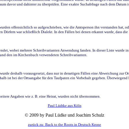
raum davor und dahinter zu überprüfen. Eine exakte Suchabfrage nach dem Datum i
den offensichtlich so aufgeschrieben, wie die Amtsperson ihn verstanden hat, ode
n Dörfern war schließlich Dialekt. In den Fällen bei denen erkannt wurde, dass di
t, wobei mehrere Schreibvarianten Anwendung fanden. In dieser Liste wurde in de
n und den im Kirchenbuch verwendeten Schreibvarianten.
wurde deshalb vorausgesetzt, dass nur in derartigen Fällen eine Abweichung zur O
eshalb ist bei der Ortsangabe für den Taufpaten ein Vorbehalt gegeben. Überwiegen
weitere Angaben wie z. B. eine Heirat, wurden nicht übernommen.
Paul Lüdtke aus Köln
© 2009 by Paul Lüdke und Joachim Schulz
zurück zu: Back to the Roots in Deutsch Krone