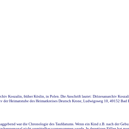
iv Koszalin, früher Köslin, in Polen. Die Anschrift lautet: Diözesanarchiv Koszal
v der Heimatstube des Heimatkreises Deutsch Krone, Ludwigsweg 10, 49152 Bad Ess
ggebend war die Chronologie des Taufdatums. Wenn ein Kind z.B. nach der Geburt 
rchenpersonal nicht unmittelbar vorgenommen wurde. In derartigen Fällen hat man d