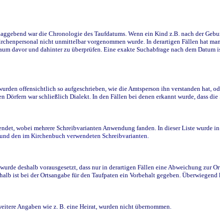
ggebend war die Chronologie des Taufdatums. Wenn ein Kind z.B. nach der Geburt 
rchenpersonal nicht unmittelbar vorgenommen wurde. In derartigen Fällen hat man d
raum davor und dahinter zu überprüfen. Eine exakte Suchabfrage nach dem Datum i
den offensichtlich so aufgeschrieben, wie die Amtsperson ihn verstanden hat, ode
n Dörfern war schließlich Dialekt. In den Fällen bei denen erkannt wurde, dass di
t, wobei mehrere Schreibvarianten Anwendung fanden. In dieser Liste wurde in de
n und den im Kirchenbuch verwendeten Schreibvarianten.
wurde deshalb vorausgesetzt, dass nur in derartigen Fällen eine Abweichung zur O
eshalb ist bei der Ortsangabe für den Taufpaten ein Vorbehalt gegeben. Überwiegen
weitere Angaben wie z. B. eine Heirat, wurden nicht übernommen.