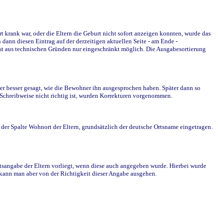
krank war, oder die Eltern die Geburt nicht sofort anzeigen konnten, wurde das
ann diesen Eintrag auf der derzeitigen aktuellen Seite - am Ende -
st aus technischen Gründen nur eingeschränkt möglich. Die Ausgabesortierung
r besser gesagt, wie die Bewohner ihn ausgesprochen haben. Später dann so
e Schreibweise nicht richtig ist, wurden Korrekturen vorgenommen.
r Spalte Wohnort der Eltern, grundsätzlich der deutsche Ortsname eingetragen.
rtsangabe der Eltern vorliegt, wenn diese auch angegeben wurde. Hierbei wurde
d kann man aber von der Richtigkeit dieser Angabe ausgehen.