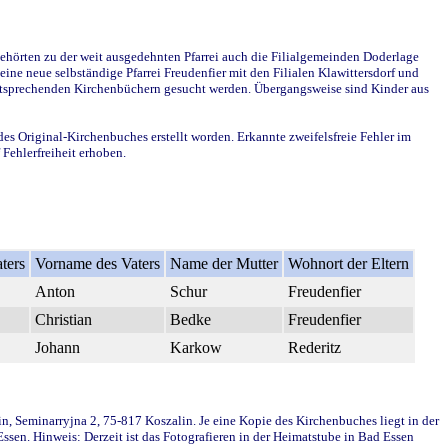
ehörten zu der weit ausgedehnten Pfarrei auch die Filialgemeinden Doderlage
ine neue selbständige Pfarrei Freudenfier mit den Filialen Klawittersdorf und
 entsprechenden Kirchenbüchern gesucht werden. Übergangsweise sind Kinder aus
des Original-Kirchenbuches erstellt worden. Erkannte zweifelsfreie Fehler im
Fehlerfreiheit erhoben.
ters
Vorname des Vaters
Name der Mutter
Wohnort der Eltern
Anton
Schur
Freudenfier
Christian
Bedke
Freudenfier
Johann
Karkow
Rederitz
in, Seminarryjna 2, 75-817 Koszalin. Je eine Kopie des Kirchenbuches liegt in der
en. Hinweis: Derzeit ist das Fotografieren in der Heimatstube in Bad Essen