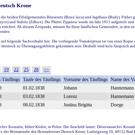
Deutsch Krone
ie beiden Filialgemeinden Briesenitz (Brzez`nica) und Jagdhaus (Budy). Früher g
yce) und Stabitz (Zdbice). Die Pfarrei Zippnow wurde im Jahr 1911 aufgeteilt und e
en errichtet. Ab diesem Zeitpunkt, müssen für diese ländlichen Gemeinden, in den
worden.
 auf folgende Sachverhalte hin: Die vorliegende Transkription ist von einer Kopie 
aber dennoch zu Übertragungsfehlern gekommen sein. Deshalb wird kein Anspruch auf 
19
22
25
28
>>
 Täuflings
Taufe des Täuflings
Vorname des Täuflings
Name des Va
8
01.02.1838
Johann
Hannemann
8
03.02.1838
Lorenz
Hannemann
8
08.02.1838
Justina Brigitta
Doege
iv Koszalin, früher Köslin, in Polen. Die Anschrift lautet: Diözesanarchiv Koszal
v der Heimatstube des Heimatkreises Deutsch Krone, Ludwigsweg 10, 49152 Bad Ess