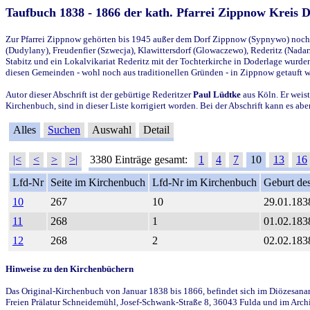
Taufbuch 1838 - 1866 der kath. Pfarrei Zippnow Kreis 
Zur Pfarrei Zippnow gehörten bis 1945 außer dem Dorf Zippnow (Sypnywo) noch d
(Dudylany), Freudenfier (Szwecja), Klawittersdorf (Glowaczewo), Rederitz (Nadarz
Stabitz und ein Lokalvikariat Rederitz mit der Tochterkirche in Doderlage wurd
diesen Gemeinden - wohl noch aus traditionellen Gründen - in Zippnow getauft 
Autor dieser Abschrift ist der gebürtige Rederitzer
Paul Lüdtke
aus Köln. Er weist
Kirchenbuch, sind in dieser Liste korrigiert worden. Bei der Abschrift kann es 
Alles
Suchen
Auswahl
Detail
|<
<
>
>|
3380 Einträge gesamt:
1
4
7
10
13
16
Lfd-Nr
Seite im Kirchenbuch
Lfd-Nr im Kirchenbuch
Geburt des
10
267
10
29.01.183
11
268
1
01.02.183
12
268
2
02.02.183
Hinweise zu den Kirchenbüchern
Das Original-Kirchenbuch von Januar 1838 bis 1866, befindet sich im Diözesanarch
Freien Prälatur Schneidemühl, Josef-Schwank-Straße 8, 36043 Fulda und im Archi