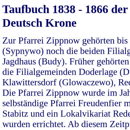
Taufbuch 1838 - 1866 der
Deutsch Krone
Zur Pfarrei Zippnow gehörten bi
(Sypnywo) noch die beiden Filial
Jagdhaus (Budy). Früher gehörten 
die Filialgemeinden Doderlage (D
Klawittersdorf (Glowaczewo), Red
Die Pfarrei Zippnow wurde im Jah
selbständige Pfarrei Freudenfier m
Stabitz und ein Lokalvikariat Red
wurden errichtet. Ab diesem Zeitp