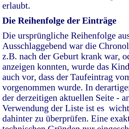
erlaubt.
Die Reihenfolge der Einträge
Die ursprüngliche Reihenfolge au
Ausschlaggebend war die Chronol
z.B. nach der Geburt krank war, od
anzeigen konnten, wurde das Kind
auch vor, dass der Taufeintrag vo
vorgenommen wurde. In derartigen
der derzeitigen aktuellen Seite -
Verwendung der Liste ist es wich
dahinter zu überprüfen. Eine exa
technischen Gründen nur eingesch