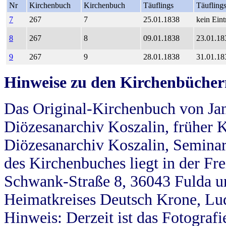
Nr
Kirchenbuch
Kirchenbuch
Täuflings
Täufling
7
267
7
25.01.1838
kein Eint
8
267
8
09.01.1838
23.01.18
9
267
9
28.01.1838
31.01.18
Hinweise zu den Kirchenbücher
Das Original-Kirchenbuch von Jan
Diözesanarchiv Koszalin, früher Kö
Diözesanarchiv Koszalin, Seminar
des Kirchenbuches liegt in der Fr
Schwank-Straße 8, 36043 Fulda u
Heimatkreises Deutsch Krone, Lu
Hinweis: Derzeit ist das Fotograf