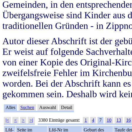
Gemeinden, in den entsprechende
Übergangsweise sind Kinder aus 
traditionellen Gründen - in Zippn
Autor dieser Abschrift ist der geb
Er weist auf folgende Sachverhalte
von einer Kopie des Original-Kirc
zweifelsfreie Fehler im Kirchenbuc
worden. Bei der Abschrift kann e
gekommen sein. Deshalb wird kein
Alles
Suchen
Auswahl
Detail
|<
<
>
>|
3380 Einträge gesamt:
1
4
7
10
13
16
Lfd-
Seite im
Lfd-Nr im
Geburt des
Taufe de