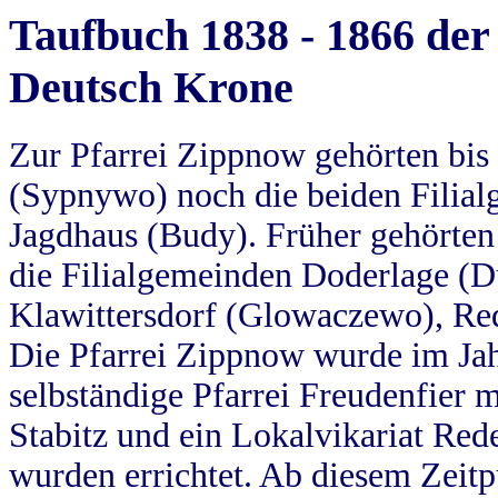
Taufbuch 1838 - 1866 der
Deutsch Krone
Zur Pfarrei Zippnow gehörten bi
(Sypnywo) noch die beiden Filial
Jagdhaus (Budy). Früher gehörten 
die Filialgemeinden Doderlage (D
Klawittersdorf (Glowaczewo), Red
Die Pfarrei Zippnow wurde im Jah
selbständige Pfarrei Freudenfier m
Stabitz und ein Lokalvikariat Red
wurden errichtet. Ab diesem Zeitp