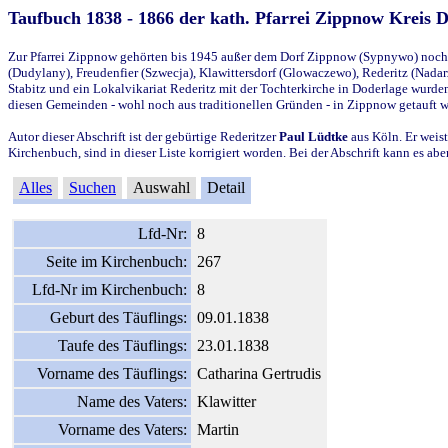
Taufbuch 1838 - 1866 der kath. Pfarrei Zippnow Kreis 
Zur Pfarrei Zippnow gehörten bis 1945 außer dem Dorf Zippnow (Sypnywo) noch d
(Dudylany), Freudenfier (Szwecja), Klawittersdorf (Glowaczewo), Rederitz (Nadarz
Stabitz und ein Lokalvikariat Rederitz mit der Tochterkirche in Doderlage wurd
diesen Gemeinden - wohl noch aus traditionellen Gründen - in Zippnow getauft 
Autor dieser Abschrift ist der gebürtige Rederitzer
Paul Lüdtke
aus Köln. Er weist
Kirchenbuch, sind in dieser Liste korrigiert worden. Bei der Abschrift kann es 
Alles
Suchen
Auswahl
Detail
Lfd-Nr:
8
Seite im Kirchenbuch:
267
Lfd-Nr im Kirchenbuch:
8
Geburt des Täuflings:
09.01.1838
Taufe des Täuflings:
23.01.1838
Vorname des Täuflings:
Catharina Gertrudis
Name des Vaters:
Klawitter
Vorname des Vaters:
Martin