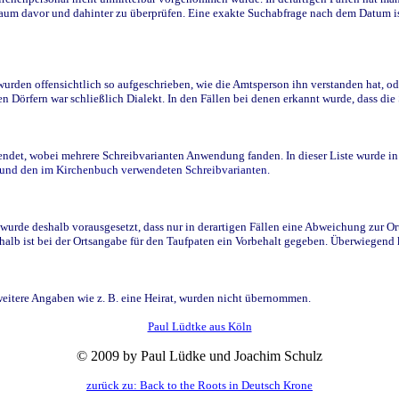
raum davor und dahinter zu überprüfen. Eine exakte Suchabfrage nach dem Datum i
den offensichtlich so aufgeschrieben, wie die Amtsperson ihn verstanden hat, ode
n Dörfern war schließlich Dialekt. In den Fällen bei denen erkannt wurde, dass di
t, wobei mehrere Schreibvarianten Anwendung fanden. In dieser Liste wurde in de
n und den im Kirchenbuch verwendeten Schreibvarianten.
wurde deshalb vorausgesetzt, dass nur in derartigen Fällen eine Abweichung zur O
eshalb ist bei der Ortsangabe für den Taufpaten ein Vorbehalt gegeben. Überwiegen
weitere Angaben wie z. B. eine Heirat, wurden nicht übernommen.
Paul Lüdtke aus Köln
© 2009 by Paul Lüdke und Joachim Schulz
zurück zu: Back to the Roots in Deutsch Krone