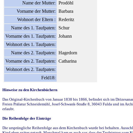
Name der Mutter:
Prodöhl
Vorname der Mutter:
Barbara
Wohnort der Eltern :
Rederitz
Name des 1. Taufpaten:
Schur
Vorname des 1. Taufpaten:
Johann
Wohnort des 1. Taufpaten:
Name des 2. Taufpaten:
Hagedorn
Vorname des 2. Taufpaten:
Catharina
Wohnort des 2. Taufpaten:
Feld18:
Hinweise zu den Kirchenbüchern
Das Original-Kirchenbuch von Januar 1838 bis 1866, befindet sich im Diözesanarch
Freien Prälatur Schneidemühl, Josef-Schwank-Straße 8, 36043 Fulda und im Archi
erlaubt.
Die Reihenfolge der Einträge
Die ursprüngliche Reihenfolge aus dem Kirchenbuch wurde bei behalten. Ausschla
Kind eben später getauft. Manchmal kam es auch vor, dass der Taufeintrag vom Ki