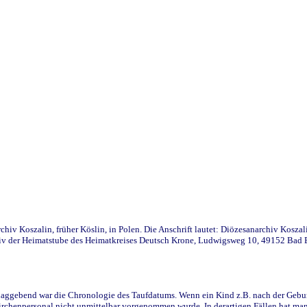
iv Koszalin, früher Köslin, in Polen. Die Anschrift lautet: Diözesanarchiv Koszal
v der Heimatstube des Heimatkreises Deutsch Krone, Ludwigsweg 10, 49152 Bad Ess
ggebend war die Chronologie des Taufdatums. Wenn ein Kind z.B. nach der Geburt 
rchenpersonal nicht unmittelbar vorgenommen wurde. In derartigen Fällen hat man d