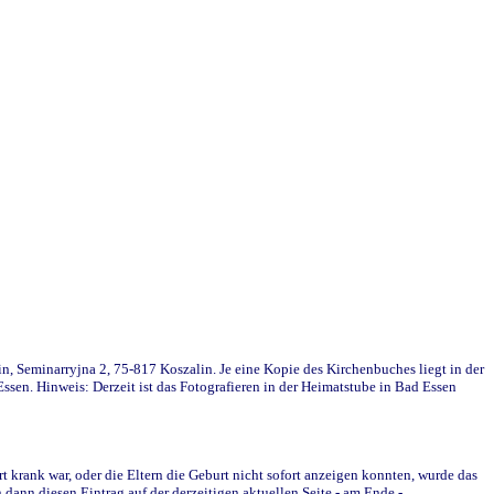
in, Seminarryjna 2, 75-817 Koszalin. Je eine Kopie des Kirchenbuches liegt in der
en. Hinweis: Derzeit ist das Fotografieren in der Heimatstube in Bad Essen
krank war, oder die Eltern die Geburt nicht sofort anzeigen konnten, wurde das
ann diesen Eintrag auf der derzeitigen aktuellen Seite - am Ende -