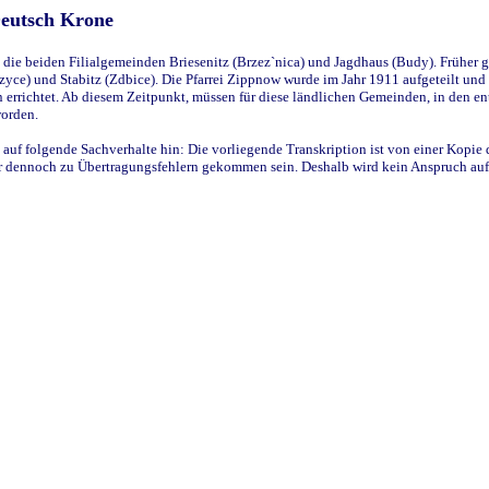
Deutsch Krone
ie beiden Filialgemeinden Briesenitz (Brzez`nica) und Jagdhaus (Budy). Früher g
yce) und Stabitz (Zdbice). Die Pfarrei Zippnow wurde im Jahr 1911 aufgeteilt und e
en errichtet. Ab diesem Zeitpunkt, müssen für diese ländlichen Gemeinden, in den
worden.
 auf folgende Sachverhalte hin: Die vorliegende Transkription ist von einer Kopie 
aber dennoch zu Übertragungsfehlern gekommen sein. Deshalb wird kein Anspruch auf 