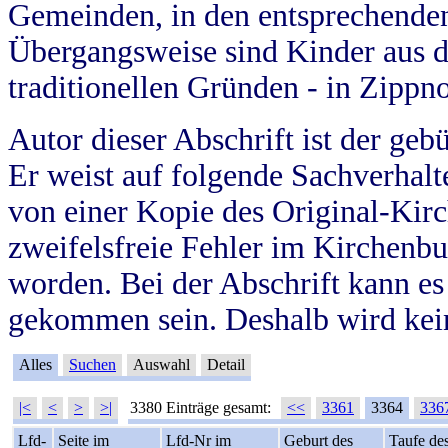
Gemeinden, in den entsprechende
Übergangsweise sind Kinder aus 
traditionellen Gründen - in Zippn
Autor dieser Abschrift ist der geb
Er weist auf folgende Sachverhalte
von einer Kopie des Original-Kirc
zweifelsfreie Fehler im Kirchenbuc
worden. Bei der Abschrift kann e
gekommen sein. Deshalb wird kein
Alles
Suchen
Auswahl
Detail
|<
<
>
>|
3380 Einträge gesamt:
<<
3361
3364
336
Lfd-
Seite im
Lfd-Nr im
Geburt des
Taufe de