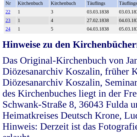
Nr
Kirchenbuch
Kirchenbuch
Täuflings
Täufling
22
1
3
03.03.1838
03.03.18
23
1
4
27.02.1838
04.03.18
24
1
5
04.03.1838
05.03.18
Hinweise zu den Kirchenbücher
Das Original-Kirchenbuch von Jan
Diözesanarchiv Koszalin, früher Kö
Diözesanarchiv Koszalin, Seminar
des Kirchenbuches liegt in der Fr
Schwank-Straße 8, 36043 Fulda u
Heimatkreises Deutsch Krone, Lu
Hinweis: Derzeit ist das Fotograf