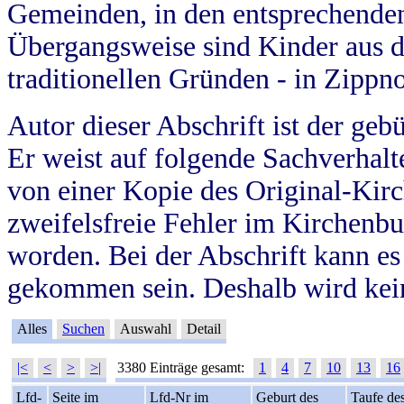
Gemeinden, in den entsprechende
Übergangsweise sind Kinder aus 
traditionellen Gründen - in Zippn
Autor dieser Abschrift ist der geb
Er weist auf folgende Sachverhalte
von einer Kopie des Original-Kirc
zweifelsfreie Fehler im Kirchenbuc
worden. Bei der Abschrift kann e
gekommen sein. Deshalb wird kein
Alles
Suchen
Auswahl
Detail
|<
<
>
>|
3380 Einträge gesamt:
1
4
7
10
13
16
Lfd-
Seite im
Lfd-Nr im
Geburt des
Taufe de