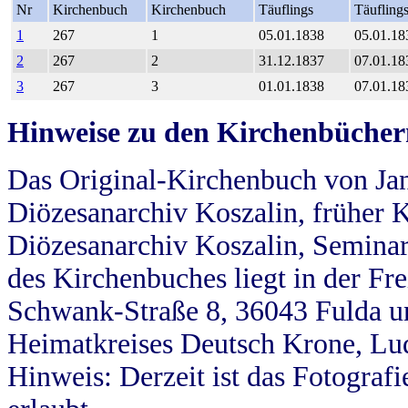
Nr
Kirchenbuch
Kirchenbuch
Täuflings
Täufling
1
267
1
05.01.1838
05.01.18
2
267
2
31.12.1837
07.01.18
3
267
3
01.01.1838
07.01.18
Hinweise zu den Kirchenbücher
Das Original-Kirchenbuch von Jan
Diözesanarchiv Koszalin, früher Kö
Diözesanarchiv Koszalin, Seminar
des Kirchenbuches liegt in der Fr
Schwank-Straße 8, 36043 Fulda u
Heimatkreises Deutsch Krone, Lu
Hinweis: Derzeit ist das Fotograf