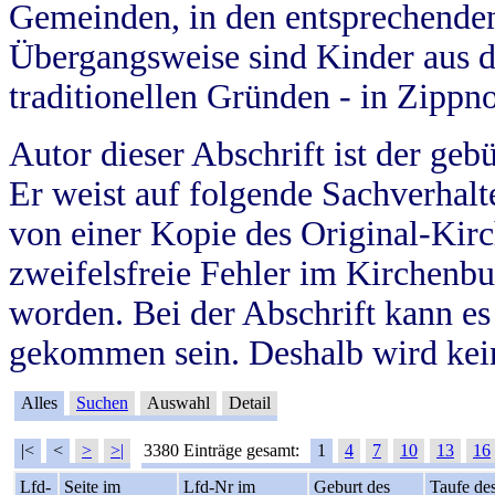
Gemeinden, in den entsprechende
Übergangsweise sind Kinder aus 
traditionellen Gründen - in Zippn
Autor dieser Abschrift ist der geb
Er weist auf folgende Sachverhalte
von einer Kopie des Original-Kirc
zweifelsfreie Fehler im Kirchenbuc
worden. Bei der Abschrift kann e
gekommen sein. Deshalb wird kein
Alles
Suchen
Auswahl
Detail
|<
<
>
>|
3380 Einträge gesamt:
1
4
7
10
13
16
Lfd-
Seite im
Lfd-Nr im
Geburt des
Taufe de