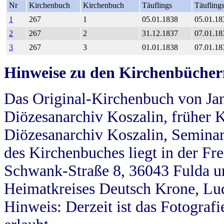
Nr
Kirchenbuch
Kirchenbuch
Täuflings
Täufling
1
267
1
05.01.1838
05.01.18
2
267
2
31.12.1837
07.01.18
3
267
3
01.01.1838
07.01.18
Hinweise zu den Kirchenbücher
Das Original-Kirchenbuch von Jan
Diözesanarchiv Koszalin, früher Kö
Diözesanarchiv Koszalin, Seminar
des Kirchenbuches liegt in der Fr
Schwank-Straße 8, 36043 Fulda u
Heimatkreises Deutsch Krone, Lu
Hinweis: Derzeit ist das Fotograf