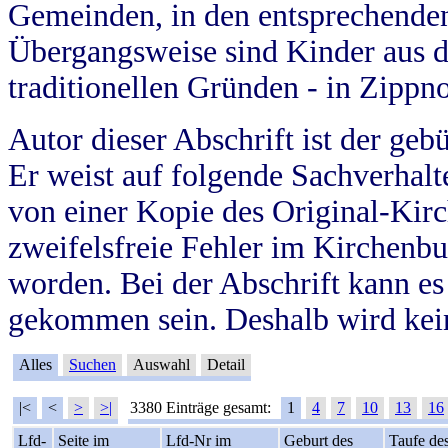
Gemeinden, in den entsprechende
Übergangsweise sind Kinder aus 
traditionellen Gründen - in Zippn
Autor dieser Abschrift ist der geb
Er weist auf folgende Sachverhalte
von einer Kopie des Original-Kirc
zweifelsfreie Fehler im Kirchenbuc
worden. Bei der Abschrift kann e
gekommen sein. Deshalb wird kein
Alles
Suchen
Auswahl
Detail
|<
<
>
>|
3380 Einträge gesamt:
1
4
7
10
13
16
Lfd-
Seite im
Lfd-Nr im
Geburt des
Taufe de