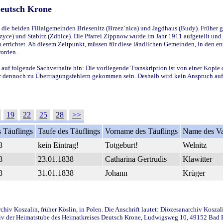
Deutsch Krone
ie beiden Filialgemeinden Briesenitz (Brzez`nica) und Jagdhaus (Budy). Früher g
yce) und Stabitz (Zdbice). Die Pfarrei Zippnow wurde im Jahr 1911 aufgeteilt und e
en errichtet. Ab diesem Zeitpunkt, müssen für diese ländlichen Gemeinden, in den
worden.
 auf folgende Sachverhalte hin: Die vorliegende Transkription ist von einer Kopie 
aber dennoch zu Übertragungsfehlern gekommen sein. Deshalb wird kein Anspruch auf 
19
22
25
28
>>
 Täuflings
Taufe des Täuflings
Vorname des Täuflings
Name des Va
8
kein Eintrag!
Totgeburt!
Welnitz
8
23.01.1838
Catharina Gertrudis
Klawitter
8
31.01.1838
Johann
Krüger
iv Koszalin, früher Köslin, in Polen. Die Anschrift lautet: Diözesanarchiv Koszal
v der Heimatstube des Heimatkreises Deutsch Krone, Ludwigsweg 10, 49152 Bad Ess