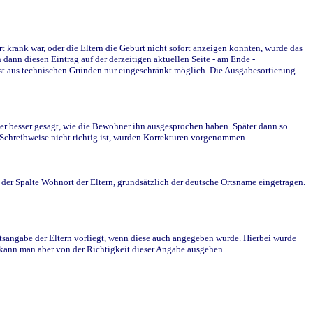
krank war, oder die Eltern die Geburt nicht sofort anzeigen konnten, wurde das
ann diesen Eintrag auf der derzeitigen aktuellen Seite - am Ende -
st aus technischen Gründen nur eingeschränkt möglich. Die Ausgabesortierung
r besser gesagt, wie die Bewohner ihn ausgesprochen haben. Später dann so
e Schreibweise nicht richtig ist, wurden Korrekturen vorgenommen.
r Spalte Wohnort der Eltern, grundsätzlich der deutsche Ortsname eingetragen.
rtsangabe der Eltern vorliegt, wenn diese auch angegeben wurde. Hierbei wurde
d kann man aber von der Richtigkeit dieser Angabe ausgehen.