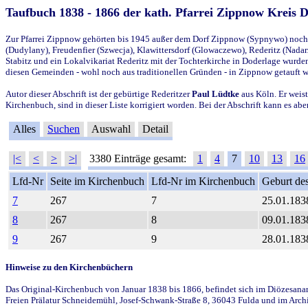
Taufbuch 1838 - 1866 der kath. Pfarrei Zippnow Kreis 
Zur Pfarrei Zippnow gehörten bis 1945 außer dem Dorf Zippnow (Sypnywo) noch d
(Dudylany), Freudenfier (Szwecja), Klawittersdorf (Glowaczewo), Rederitz (Nadarz
Stabitz und ein Lokalvikariat Rederitz mit der Tochterkirche in Doderlage wurd
diesen Gemeinden - wohl noch aus traditionellen Gründen - in Zippnow getauft 
Autor dieser Abschrift ist der gebürtige Rederitzer
Paul Lüdtke
aus Köln. Er weist
Kirchenbuch, sind in dieser Liste korrigiert worden. Bei der Abschrift kann es 
Alles
Suchen
Auswahl
Detail
|<
<
>
>|
3380 Einträge gesamt:
1
4
7
10
13
16
Lfd-Nr
Seite im Kirchenbuch
Lfd-Nr im Kirchenbuch
Geburt des
7
267
7
25.01.183
8
267
8
09.01.183
9
267
9
28.01.183
Hinweise zu den Kirchenbüchern
Das Original-Kirchenbuch von Januar 1838 bis 1866, befindet sich im Diözesanarch
Freien Prälatur Schneidemühl, Josef-Schwank-Straße 8, 36043 Fulda und im Archi