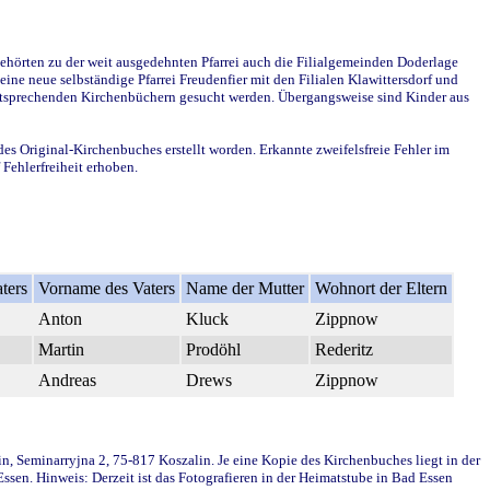
ehörten zu der weit ausgedehnten Pfarrei auch die Filialgemeinden Doderlage
ine neue selbständige Pfarrei Freudenfier mit den Filialen Klawittersdorf und
 entsprechenden Kirchenbüchern gesucht werden. Übergangsweise sind Kinder aus
des Original-Kirchenbuches erstellt worden. Erkannte zweifelsfreie Fehler im
Fehlerfreiheit erhoben.
ters
Vorname des Vaters
Name der Mutter
Wohnort der Eltern
Anton
Kluck
Zippnow
Martin
Prodöhl
Rederitz
Andreas
Drews
Zippnow
in, Seminarryjna 2, 75-817 Koszalin. Je eine Kopie des Kirchenbuches liegt in der
en. Hinweis: Derzeit ist das Fotografieren in der Heimatstube in Bad Essen