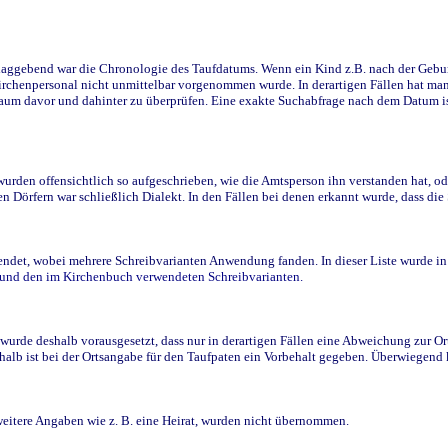
ggebend war die Chronologie des Taufdatums. Wenn ein Kind z.B. nach der Geburt 
rchenpersonal nicht unmittelbar vorgenommen wurde. In derartigen Fällen hat man d
raum davor und dahinter zu überprüfen. Eine exakte Suchabfrage nach dem Datum i
den offensichtlich so aufgeschrieben, wie die Amtsperson ihn verstanden hat, ode
n Dörfern war schließlich Dialekt. In den Fällen bei denen erkannt wurde, dass di
t, wobei mehrere Schreibvarianten Anwendung fanden. In dieser Liste wurde in de
n und den im Kirchenbuch verwendeten Schreibvarianten.
wurde deshalb vorausgesetzt, dass nur in derartigen Fällen eine Abweichung zur O
eshalb ist bei der Ortsangabe für den Taufpaten ein Vorbehalt gegeben. Überwiegen
weitere Angaben wie z. B. eine Heirat, wurden nicht übernommen.