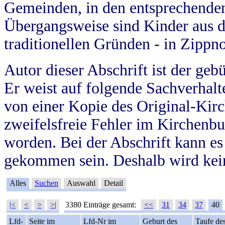
Gemeinden, in den entsprechende
Übergangsweise sind Kinder aus 
traditionellen Gründen - in Zippn
Autor dieser Abschrift ist der geb
Er weist auf folgende Sachverhalte
von einer Kopie des Original-Kirc
zweifelsfreie Fehler im Kirchenbuc
worden. Bei der Abschrift kann e
gekommen sein. Deshalb wird kein
Alles
Suchen
Auswahl
Detail
|<
<
>
>|
3380 Einträge gesamt:
<<
31
34
37
40
Lfd-
Seite im
Lfd-Nr im
Geburt des
Taufe de