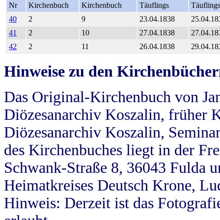
Nr
Kirchenbuch
Kirchenbuch
Täuflings
Täufling
40
2
9
23.04.1838
25.04.18
41
2
10
27.04.1838
27.04.18
42
2
11
26.04.1838
29.04.18
Hinweise zu den Kirchenbücher
Das Original-Kirchenbuch von Jan
Diözesanarchiv Koszalin, früher Kö
Diözesanarchiv Koszalin, Seminar
des Kirchenbuches liegt in der Fr
Schwank-Straße 8, 36043 Fulda u
Heimatkreises Deutsch Krone, Lu
Hinweis: Derzeit ist das Fotograf