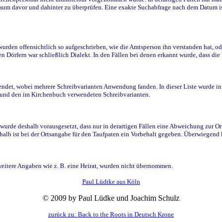
raum davor und dahinter zu überprüfen. Eine exakte Suchabfrage nach dem Datum i
den offensichtlich so aufgeschrieben, wie die Amtsperson ihn verstanden hat, ode
n Dörfern war schließlich Dialekt. In den Fällen bei denen erkannt wurde, dass di
t, wobei mehrere Schreibvarianten Anwendung fanden. In dieser Liste wurde in de
n und den im Kirchenbuch verwendeten Schreibvarianten.
wurde deshalb vorausgesetzt, dass nur in derartigen Fällen eine Abweichung zur O
eshalb ist bei der Ortsangabe für den Taufpaten ein Vorbehalt gegeben. Überwiegen
weitere Angaben wie z. B. eine Heirat, wurden nicht übernommen.
Paul Lüdtke aus Köln
© 2009 by Paul Lüdke und Joachim Schulz
zurück zu: Back to the Roots in Deutsch Krone