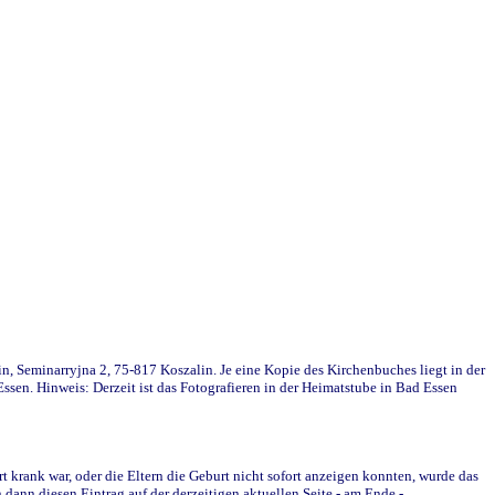
in, Seminarryjna 2, 75-817 Koszalin. Je eine Kopie des Kirchenbuches liegt in der
en. Hinweis: Derzeit ist das Fotografieren in der Heimatstube in Bad Essen
krank war, oder die Eltern die Geburt nicht sofort anzeigen konnten, wurde das
ann diesen Eintrag auf der derzeitigen aktuellen Seite - am Ende -