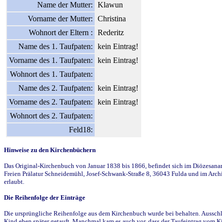
Name der Mutter:
Klawun
Vorname der Mutter:
Christina
Wohnort der Eltern :
Rederitz
Name des 1. Taufpaten:
kein Eintrag!
Vorname des 1. Taufpaten:
kein Eintrag!
Wohnort des 1. Taufpaten:
Name des 2. Taufpaten:
kein Eintrag!
Vorname des 2. Taufpaten:
kein Eintrag!
Wohnort des 2. Taufpaten:
Feld18:
Hinweise zu den Kirchenbüchern
Das Original-Kirchenbuch von Januar 1838 bis 1866, befindet sich im Diözesanarch
Freien Prälatur Schneidemühl, Josef-Schwank-Straße 8, 36043 Fulda und im Archi
erlaubt.
Die Reihenfolge der Einträge
Die ursprüngliche Reihenfolge aus dem Kirchenbuch wurde bei behalten. Ausschla
Kind eben später getauft. Manchmal kam es auch vor, dass der Taufeintrag vom Ki