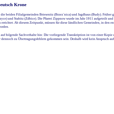
Deutsch Krone
ie beiden Filialgemeinden Briesenitz (Brzez`nica) und Jagdhaus (Budy). Früher g
yce) und Stabitz (Zdbice). Die Pfarrei Zippnow wurde im Jahr 1911 aufgeteilt und e
en errichtet. Ab diesem Zeitpunkt, müssen für diese ländlichen Gemeinden, in den
worden.
 auf folgende Sachverhalte hin: Die vorliegende Transkription ist von einer Kopie 
aber dennoch zu Übertragungsfehlern gekommen sein. Deshalb wird kein Anspruch auf 