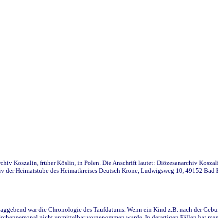
iv Koszalin, früher Köslin, in Polen. Die Anschrift lautet: Diözesanarchiv Koszal
v der Heimatstube des Heimatkreises Deutsch Krone, Ludwigsweg 10, 49152 Bad Ess
ggebend war die Chronologie des Taufdatums. Wenn ein Kind z.B. nach der Geburt 
rchenpersonal nicht unmittelbar vorgenommen wurde. In derartigen Fällen hat man d