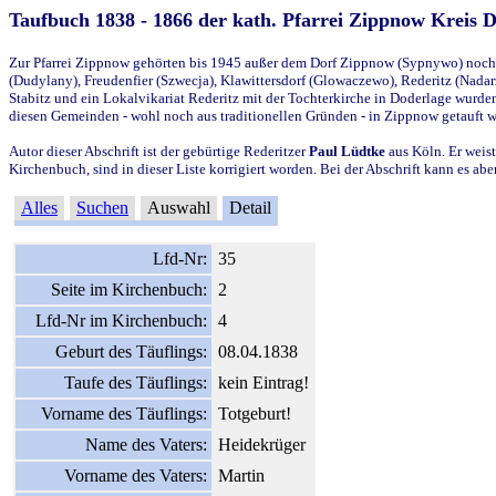
Taufbuch 1838 - 1866 der kath. Pfarrei Zippnow Kreis 
Zur Pfarrei Zippnow gehörten bis 1945 außer dem Dorf Zippnow (Sypnywo) noch d
(Dudylany), Freudenfier (Szwecja), Klawittersdorf (Glowaczewo), Rederitz (Nadarz
Stabitz und ein Lokalvikariat Rederitz mit der Tochterkirche in Doderlage wurd
diesen Gemeinden - wohl noch aus traditionellen Gründen - in Zippnow getauft 
Autor dieser Abschrift ist der gebürtige Rederitzer
Paul Lüdtke
aus Köln. Er weist
Kirchenbuch, sind in dieser Liste korrigiert worden. Bei der Abschrift kann es 
Alles
Suchen
Auswahl
Detail
Lfd-Nr:
35
Seite im Kirchenbuch:
2
Lfd-Nr im Kirchenbuch:
4
Geburt des Täuflings:
08.04.1838
Taufe des Täuflings:
kein Eintrag!
Vorname des Täuflings:
Totgeburt!
Name des Vaters:
Heidekrüger
Vorname des Vaters:
Martin