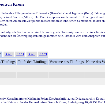
Deutsch Krone
ie beiden Filialgemeinden Briesenitz (Brzez`nica) und Jagdhaus (Budy). Früher g
yce) und Stabitz (Zdbice). Die Pfarrei Zippnow wurde im Jahr 1911 aufgeteilt und e
en errichtet. Ab diesem Zeitpunkt, müssen für diese ländlichen Gemeinden, in den
worden.
 auf folgende Sachverhalte hin: Die vorliegende Transkription ist von einer Kopie 
aber dennoch zu Übertragungsfehlern gekommen sein. Deshalb wird kein Anspruch auf 
7
3370
3373
3376
3379
 Täuflings
Taufe des Täuflings
Vorname des Täuflings
Name des Va
iv Koszalin, früher Köslin, in Polen. Die Anschrift lautet: Diözesanarchiv Koszal
v der Heimatstube des Heimatkreises Deutsch Krone, Ludwigsweg 10, 49152 Bad Ess