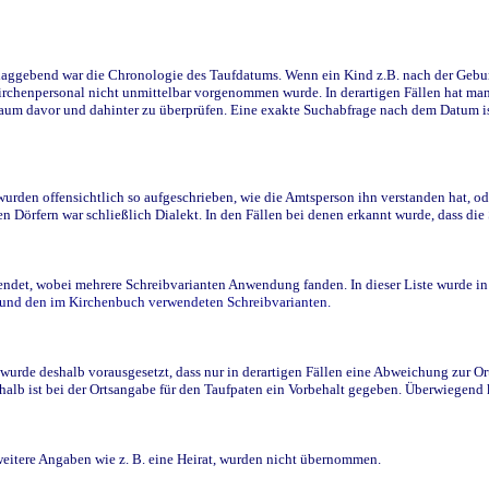
ggebend war die Chronologie des Taufdatums. Wenn ein Kind z.B. nach der Geburt 
rchenpersonal nicht unmittelbar vorgenommen wurde. In derartigen Fällen hat man d
raum davor und dahinter zu überprüfen. Eine exakte Suchabfrage nach dem Datum i
den offensichtlich so aufgeschrieben, wie die Amtsperson ihn verstanden hat, ode
n Dörfern war schließlich Dialekt. In den Fällen bei denen erkannt wurde, dass di
t, wobei mehrere Schreibvarianten Anwendung fanden. In dieser Liste wurde in de
n und den im Kirchenbuch verwendeten Schreibvarianten.
wurde deshalb vorausgesetzt, dass nur in derartigen Fällen eine Abweichung zur O
eshalb ist bei der Ortsangabe für den Taufpaten ein Vorbehalt gegeben. Überwiegen
weitere Angaben wie z. B. eine Heirat, wurden nicht übernommen.