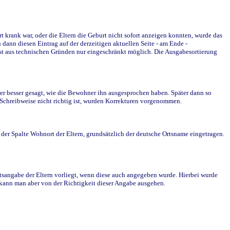
krank war, oder die Eltern die Geburt nicht sofort anzeigen konnten, wurde das
ann diesen Eintrag auf der derzeitigen aktuellen Seite - am Ende -
st aus technischen Gründen nur eingeschränkt möglich. Die Ausgabesortierung
r besser gesagt, wie die Bewohner ihn ausgesprochen haben. Später dann so
e Schreibweise nicht richtig ist, wurden Korrekturen vorgenommen.
r Spalte Wohnort der Eltern, grundsätzlich der deutsche Ortsname eingetragen.
rtsangabe der Eltern vorliegt, wenn diese auch angegeben wurde. Hierbei wurde
d kann man aber von der Richtigkeit dieser Angabe ausgehen.