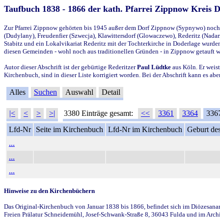
Taufbuch 1838 - 1866 der kath. Pfarrei Zippnow Kreis 
Zur Pfarrei Zippnow gehörten bis 1945 außer dem Dorf Zippnow (Sypnywo) noch d
(Dudylany), Freudenfier (Szwecja), Klawittersdorf (Glowaczewo), Rederitz (Nadarz
Stabitz und ein Lokalvikariat Rederitz mit der Tochterkirche in Doderlage wurd
diesen Gemeinden - wohl noch aus traditionellen Gründen - in Zippnow getauft 
Autor dieser Abschrift ist der gebürtige Rederitzer
Paul Lüdtke
aus Köln. Er weist
Kirchenbuch, sind in dieser Liste korrigiert worden. Bei der Abschrift kann es 
Alles
Suchen
Auswahl
Detail
|<
<
>
>|
3380 Einträge gesamt:
<<
3361
3364
336
Lfd-Nr
Seite im Kirchenbuch
Lfd-Nr im Kirchenbuch
Geburt des
...
...
...
Hinweise zu den Kirchenbüchern
Das Original-Kirchenbuch von Januar 1838 bis 1866, befindet sich im Diözesanarch
Freien Prälatur Schneidemühl, Josef-Schwank-Straße 8, 36043 Fulda und im Archi