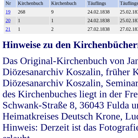
Nr
Kirchenbuch
Kirchenbuch
Täuflings
Täufling
19
268
9
24.02.1838
25.02.18
20
1
1
24.02.1838
25.02.18
21
1
2
27.02.1838
27.02.18
Hinweise zu den Kirchenbücher
Das Original-Kirchenbuch von Jan
Diözesanarchiv Koszalin, früher Kö
Diözesanarchiv Koszalin, Seminar
des Kirchenbuches liegt in der Fr
Schwank-Straße 8, 36043 Fulda u
Heimatkreises Deutsch Krone, Lu
Hinweis: Derzeit ist das Fotograf