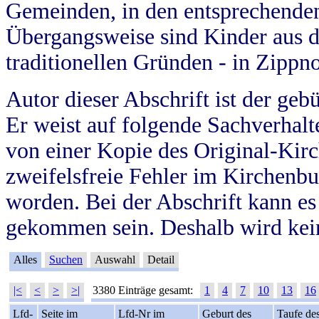
Gemeinden, in den entsprechende
Übergangsweise sind Kinder aus 
traditionellen Gründen - in Zippn
Autor dieser Abschrift ist der geb
Er weist auf folgende Sachverhalte
von einer Kopie des Original-Kirc
zweifelsfreie Fehler im Kirchenbuc
worden. Bei der Abschrift kann e
gekommen sein. Deshalb wird kein
Alles
Suchen
Auswahl
Detail
|<
<
>
>|
3380 Einträge gesamt:
1
4
7
10
13
16
Lfd-
Seite im
Lfd-Nr im
Geburt des
Taufe de