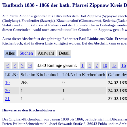
Taufbuch 1838 - 1866 der kath. Pfarrei Zippnow Kreis 
Zur Pfarrei Zippnow gehörten bis 1945 außer dem Dorf Zippnow (Sypnywo) noch d
(Dudylany), Freudenfier (Szwecja), Klawittersdorf (Glowaczewo), Rederitz (Nadarz
Stabitz und ein Lokalvikariat Rederitz mit der Tochterkirche in Doderlage wurd
diesen Gemeinden - wohl noch aus traditionellen Gründen - in Zippnow getauft 
Autor dieser Abschrift ist der gebürtige Rederitzer
Paul Lüdtke
aus Köln. Er weist
Kirchenbuch, sind in dieser Liste korrigiert worden. Bei der Abschrift kann es 
Alles
Suchen
Auswahl
Detail
|<
<
>
>|
3380 Einträge gesamt:
1
4
7
10
13
16
Lfd-Nr
Seite im Kirchenbuch
Lfd-Nr im Kirchenbuch
Geburt des
19
268
9
24.02.183
20
1
1
24.02.183
21
1
2
27.02.183
Hinweise zu den Kirchenbüchern
Das Original-Kirchenbuch von Januar 1838 bis 1866, befindet sich im Diözesanarch
Freien Prälatur Schneidemühl, Josef-Schwank-Straße 8, 36043 Fulda und im Archi