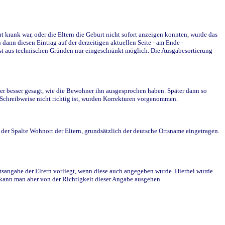
krank war, oder die Eltern die Geburt nicht sofort anzeigen konnten, wurde das
ann diesen Eintrag auf der derzeitigen aktuellen Seite - am Ende -
st aus technischen Gründen nur eingeschränkt möglich. Die Ausgabesortierung
r besser gesagt, wie die Bewohner ihn ausgesprochen haben. Später dann so
e Schreibweise nicht richtig ist, wurden Korrekturen vorgenommen.
r Spalte Wohnort der Eltern, grundsätzlich der deutsche Ortsname eingetragen.
rtsangabe der Eltern vorliegt, wenn diese auch angegeben wurde. Hierbei wurde
d kann man aber von der Richtigkeit dieser Angabe ausgehen.