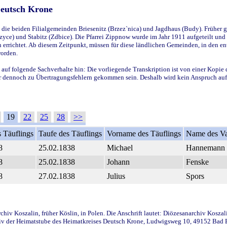
Deutsch Krone
ie beiden Filialgemeinden Briesenitz (Brzez`nica) und Jagdhaus (Budy). Früher g
yce) und Stabitz (Zdbice). Die Pfarrei Zippnow wurde im Jahr 1911 aufgeteilt und e
en errichtet. Ab diesem Zeitpunkt, müssen für diese ländlichen Gemeinden, in den
worden.
 auf folgende Sachverhalte hin: Die vorliegende Transkription ist von einer Kopie 
aber dennoch zu Übertragungsfehlern gekommen sein. Deshalb wird kein Anspruch auf 
19
22
25
28
>>
 Täuflings
Taufe des Täuflings
Vorname des Täuflings
Name des Va
8
25.02.1838
Michael
Hannemann
8
25.02.1838
Johann
Fenske
8
27.02.1838
Julius
Spors
iv Koszalin, früher Köslin, in Polen. Die Anschrift lautet: Diözesanarchiv Koszal
v der Heimatstube des Heimatkreises Deutsch Krone, Ludwigsweg 10, 49152 Bad Ess