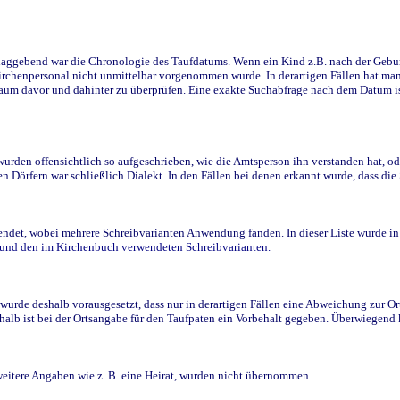
ggebend war die Chronologie des Taufdatums. Wenn ein Kind z.B. nach der Geburt 
rchenpersonal nicht unmittelbar vorgenommen wurde. In derartigen Fällen hat man d
raum davor und dahinter zu überprüfen. Eine exakte Suchabfrage nach dem Datum i
den offensichtlich so aufgeschrieben, wie die Amtsperson ihn verstanden hat, ode
n Dörfern war schließlich Dialekt. In den Fällen bei denen erkannt wurde, dass di
t, wobei mehrere Schreibvarianten Anwendung fanden. In dieser Liste wurde in de
n und den im Kirchenbuch verwendeten Schreibvarianten.
wurde deshalb vorausgesetzt, dass nur in derartigen Fällen eine Abweichung zur O
eshalb ist bei der Ortsangabe für den Taufpaten ein Vorbehalt gegeben. Überwiegen
weitere Angaben wie z. B. eine Heirat, wurden nicht übernommen.