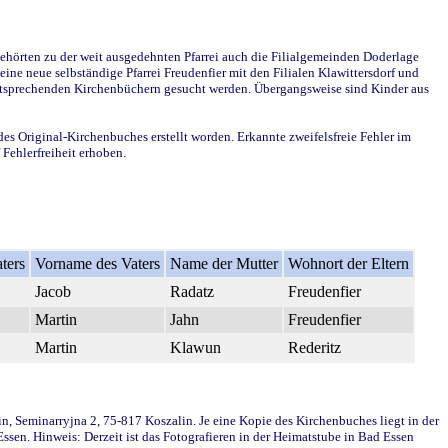
ehörten zu der weit ausgedehnten Pfarrei auch die Filialgemeinden Doderlage
ine neue selbständige Pfarrei Freudenfier mit den Filialen Klawittersdorf und
 entsprechenden Kirchenbüchern gesucht werden. Übergangsweise sind Kinder aus
des Original-Kirchenbuches erstellt worden. Erkannte zweifelsfreie Fehler im
Fehlerfreiheit erhoben.
ters
Vorname des Vaters
Name der Mutter
Wohnort der Eltern
Jacob
Radatz
Freudenfier
Martin
Jahn
Freudenfier
Martin
Klawun
Rederitz
in, Seminarryjna 2, 75-817 Koszalin. Je eine Kopie des Kirchenbuches liegt in der
en. Hinweis: Derzeit ist das Fotografieren in der Heimatstube in Bad Essen