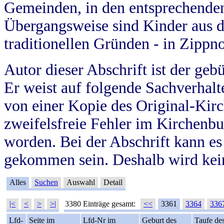
Gemeinden, in den entsprechende
Übergangsweise sind Kinder aus 
traditionellen Gründen - in Zippn
Autor dieser Abschrift ist der geb
Er weist auf folgende Sachverhalte
von einer Kopie des Original-Kirc
zweifelsfreie Fehler im Kirchenbuc
worden. Bei der Abschrift kann e
gekommen sein. Deshalb wird kein
Alles
Suchen
Auswahl
Detail
|<
<
>
>|
3380 Einträge gesamt:
<<
3361
3364
336
Lfd-
Seite im
Lfd-Nr im
Geburt des
Taufe de