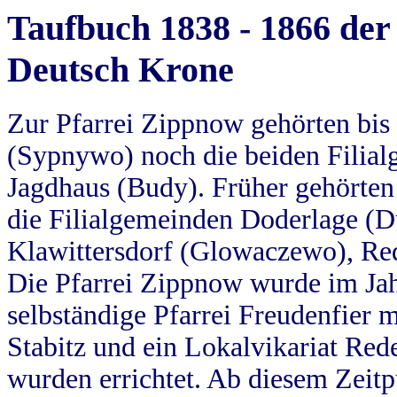
Taufbuch 1838 - 1866 der
Deutsch Krone
Zur Pfarrei Zippnow gehörten bi
(Sypnywo) noch die beiden Filial
Jagdhaus (Budy). Früher gehörten 
die Filialgemeinden Doderlage (D
Klawittersdorf (Glowaczewo), Red
Die Pfarrei Zippnow wurde im Jah
selbständige Pfarrei Freudenfier m
Stabitz und ein Lokalvikariat Red
wurden errichtet. Ab diesem Zeitp