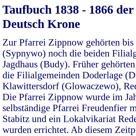
Taufbuch 1838 - 1866 der
Deutsch Krone
Zur Pfarrei Zippnow gehörten bi
(Sypnywo) noch die beiden Filial
Jagdhaus (Budy). Früher gehörten 
die Filialgemeinden Doderlage (D
Klawittersdorf (Glowaczewo), Red
Die Pfarrei Zippnow wurde im Jah
selbständige Pfarrei Freudenfier m
Stabitz und ein Lokalvikariat Red
wurden errichtet. Ab diesem Zeitp