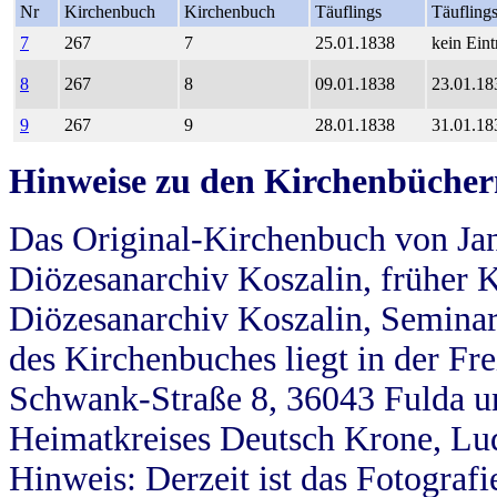
Nr
Kirchenbuch
Kirchenbuch
Täuflings
Täufling
7
267
7
25.01.1838
kein Eint
8
267
8
09.01.1838
23.01.18
9
267
9
28.01.1838
31.01.18
Hinweise zu den Kirchenbücher
Das Original-Kirchenbuch von Jan
Diözesanarchiv Koszalin, früher Kö
Diözesanarchiv Koszalin, Seminar
des Kirchenbuches liegt in der Fr
Schwank-Straße 8, 36043 Fulda u
Heimatkreises Deutsch Krone, Lu
Hinweis: Derzeit ist das Fotograf