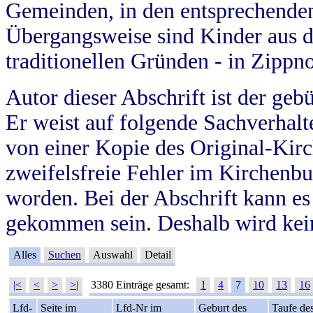
Gemeinden, in den entsprechende
Übergangsweise sind Kinder aus 
traditionellen Gründen - in Zippn
Autor dieser Abschrift ist der geb
Er weist auf folgende Sachverhalte
von einer Kopie des Original-Kirc
zweifelsfreie Fehler im Kirchenbuc
worden. Bei der Abschrift kann e
gekommen sein. Deshalb wird kein
Alles
Suchen
Auswahl
Detail
|<
<
>
>|
3380 Einträge gesamt:
1
4
7
10
13
16
Lfd-
Seite im
Lfd-Nr im
Geburt des
Taufe de