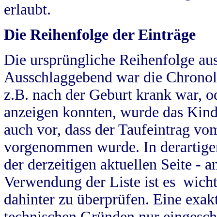
erlaubt.
Die Reihenfolge der Einträge
Die ursprüngliche Reihenfolge au
Ausschlaggebend war die Chronol
z.B. nach der Geburt krank war, od
anzeigen konnten, wurde das Kind
auch vor, dass der Taufeintrag vo
vorgenommen wurde. In derartigen
der derzeitigen aktuellen Seite -
Verwendung der Liste ist es wich
dahinter zu überprüfen. Eine exa
technischen Gründen nur eingesch