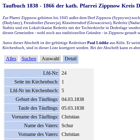
Taufbuch 1838 - 1866 der kath. Pfarrei Zippnow Kreis 
Zur Pfarrei Zippnow gehörten bis 1945 außer dem Dorf Zippnow (Sypnywo) noch d
(Dudylany), Freudenfier (Szwecja), Klawittersdorf (Glowaczewo), Rederitz (Nadarz
Stabitz und ein Lokalvikariat Rederitz mit der Tochterkirche in Doderlage wurd
diesen Gemeinden - wohl noch aus traditionellen Gründen - in Zippnow getauft 
Autor dieser Abschrift ist der gebürtige Rederitzer
Paul Lüdtke
aus Köln. Er weist
Kirchenbuch, sind in dieser Liste korrigiert worden. Bei der Abschrift kann es 
Alles
Suchen
Auswahl
Detail
Lfd-Nr:
24
Seite im Kirchenbuch:
1
Lfd-Nr im Kirchenbuch:
5
Geburt des Täuflings:
04.03.1838
Taufe des Täuflings:
05.03.1838
Vorname des Täuflings:
Christian
Name des Vaters:
Schur
Vorname des Vaters:
Christian