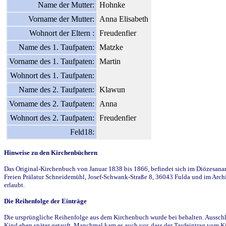
Name der Mutter:
Hohnke
Vorname der Mutter:
Anna Elisabeth
Wohnort der Eltern :
Freudenfier
Name des 1. Taufpaten:
Matzke
Vorname des 1. Taufpaten:
Martin
Wohnort des 1. Taufpaten:
Name des 2. Taufpaten:
Klawun
Vorname des 2. Taufpaten:
Anna
Wohnort des 2. Taufpaten:
Freudenfier
Feld18:
Hinweise zu den Kirchenbüchern
Das Original-Kirchenbuch von Januar 1838 bis 1866, befindet sich im Diözesanarch
Freien Prälatur Schneidemühl, Josef-Schwank-Straße 8, 36043 Fulda und im Archi
erlaubt.
Die Reihenfolge der Einträge
Die ursprüngliche Reihenfolge aus dem Kirchenbuch wurde bei behalten. Ausschla
Kind eben später getauft. Manchmal kam es auch vor, dass der Taufeintrag vom Ki