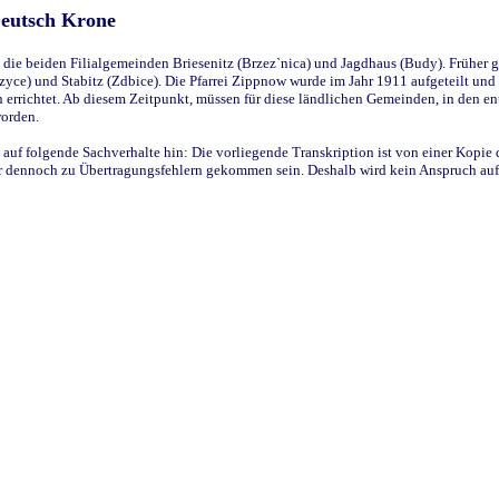
Deutsch Krone
ie beiden Filialgemeinden Briesenitz (Brzez`nica) und Jagdhaus (Budy). Früher g
yce) und Stabitz (Zdbice). Die Pfarrei Zippnow wurde im Jahr 1911 aufgeteilt und e
en errichtet. Ab diesem Zeitpunkt, müssen für diese ländlichen Gemeinden, in den
worden.
 auf folgende Sachverhalte hin: Die vorliegende Transkription ist von einer Kopie 
aber dennoch zu Übertragungsfehlern gekommen sein. Deshalb wird kein Anspruch auf 