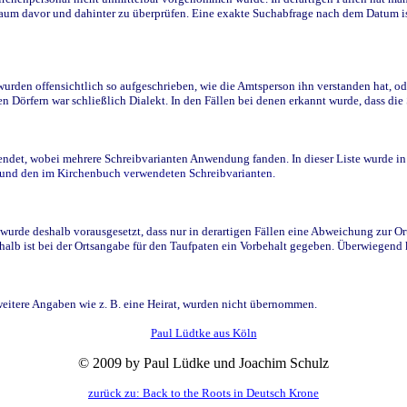
raum davor und dahinter zu überprüfen. Eine exakte Suchabfrage nach dem Datum i
den offensichtlich so aufgeschrieben, wie die Amtsperson ihn verstanden hat, ode
n Dörfern war schließlich Dialekt. In den Fällen bei denen erkannt wurde, dass di
t, wobei mehrere Schreibvarianten Anwendung fanden. In dieser Liste wurde in de
n und den im Kirchenbuch verwendeten Schreibvarianten.
wurde deshalb vorausgesetzt, dass nur in derartigen Fällen eine Abweichung zur O
eshalb ist bei der Ortsangabe für den Taufpaten ein Vorbehalt gegeben. Überwiegen
weitere Angaben wie z. B. eine Heirat, wurden nicht übernommen.
Paul Lüdtke aus Köln
© 2009 by Paul Lüdke und Joachim Schulz
zurück zu: Back to the Roots in Deutsch Krone