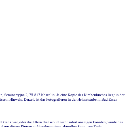
in, Seminarryjna 2, 75-817 Koszalin. Je eine Kopie des Kirchenbuches liegt in der
en. Hinweis: Derzeit ist das Fotografieren in der Heimatstube in Bad Essen
krank war, oder die Eltern die Geburt nicht sofort anzeigen konnten, wurde das
ann diesen Eintrag auf der derzeitigen aktuellen Seite - am Ende -