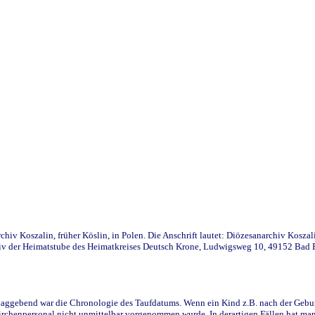
iv Koszalin, früher Köslin, in Polen. Die Anschrift lautet: Diözesanarchiv Koszal
v der Heimatstube des Heimatkreises Deutsch Krone, Ludwigsweg 10, 49152 Bad Ess
ggebend war die Chronologie des Taufdatums. Wenn ein Kind z.B. nach der Geburt 
rchenpersonal nicht unmittelbar vorgenommen wurde. In derartigen Fällen hat man d