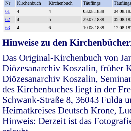
Nr
Kirchenbuch
Kirchenbuch
Täuflings
Täufling
61
4
4
03.08.1838
04.08.18
62
4
5
29.07.1838
05.08.18
63
4
6
10.08.1838
12.08.18
Hinweise zu den Kirchenbücher
Das Original-Kirchenbuch von Jan
Diözesanarchiv Koszalin, früher Kö
Diözesanarchiv Koszalin, Seminar
des Kirchenbuches liegt in der Fr
Schwank-Straße 8, 36043 Fulda u
Heimatkreises Deutsch Krone, Lu
Hinweis: Derzeit ist das Fotograf