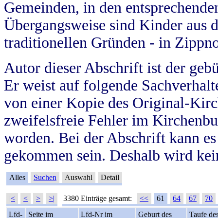
Gemeinden, in den entsprechende
Übergangsweise sind Kinder aus 
traditionellen Gründen - in Zippn
Autor dieser Abschrift ist der geb
Er weist auf folgende Sachverhalte
von einer Kopie des Original-Kirc
zweifelsfreie Fehler im Kirchenbuc
worden. Bei der Abschrift kann e
gekommen sein. Deshalb wird kein
Alles
Suchen
Auswahl
Detail
|<
<
>
>|
3380 Einträge gesamt:
<<
61
64
67
70
Lfd-
Seite im
Lfd-Nr im
Geburt des
Taufe de