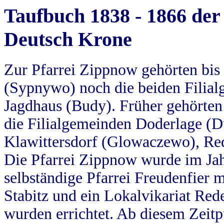
Taufbuch 1838 - 1866 der
Deutsch Krone
Zur Pfarrei Zippnow gehörten bi
(Sypnywo) noch die beiden Filial
Jagdhaus (Budy). Früher gehörten 
die Filialgemeinden Doderlage (D
Klawittersdorf (Glowaczewo), Red
Die Pfarrei Zippnow wurde im Jah
selbständige Pfarrei Freudenfier m
Stabitz und ein Lokalvikariat Red
wurden errichtet. Ab diesem Zeitp